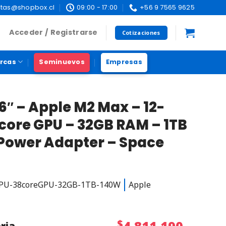
tas@shopbox.cl
09:00 - 17:00
+56 9 7565 9625
Acceder / Registrarse
Cotizaciones
rcas
Seminuevos
Empresas
″ – Apple M2 Max – 12-
core GPU – 32GB RAM – 1TB
Power Adapter – Space
CPU-38coreGPU-32GB-1TB-140W
Apple
$
4.811.190
ria