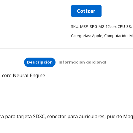
Cotizar
SKU:
MBP-SPG-M2-12coreCPU-38c
Categorías:
Apple
,
Computación
,
M
Descripción
Información adicional
6‑core Neural Engine
a para tarjeta SDXC, conector para auriculares, puerto Mag