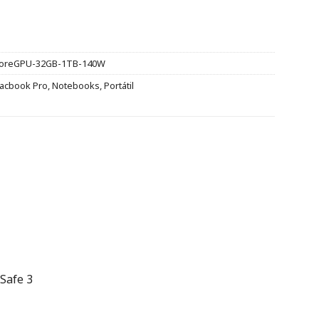
oreGPU-32GB-1TB-140W
acbook Pro
,
Notebooks
,
Portátil
Safe 3