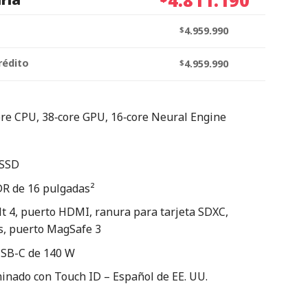
$
4.959.990
rédito
$
4.959.990
re CPU, 38‑core GPU, 16‑core Neural Engine
 SSD
DR de 16 pulgadas²
t 4, puerto HDMI, ranura para tarjeta SDXC,
s, puerto MagSafe 3
USB-C de 140 W
inado con Touch ID – Español de EE. UU.