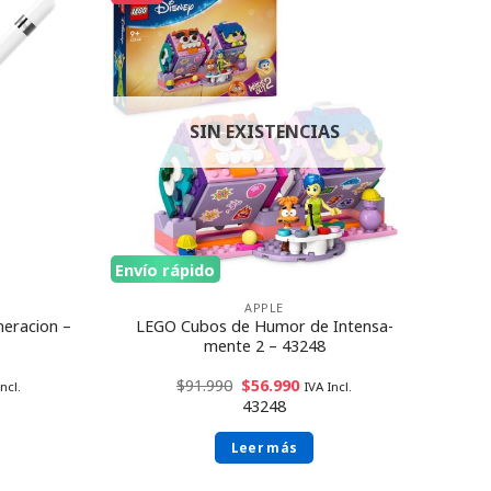
SIN EXISTENCIAS
Envío rápido
APPLE
neracion –
LEGO Cubos de Humor de Intensa-
mente 2 – 43248
$
91.990
$
56.990
ncl.
IVA Incl.
43248
Leer más