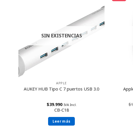
SIN EXISTENCIAS
APPLE
– 10-
AUKEY HUB Tipo C 7 puertos USB 3.0
Appl
SD –
$
39.990
$
IVA Incl.
CB-C18
Leer más