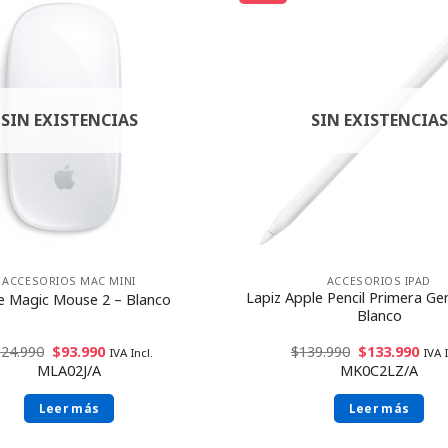
SIN EXISTENCIAS
SIN EXISTENCIAS
ACCESORIOS MAC MINI
ACCESORIOS IPAD
Lapiz Apple Pencil Primera Ge
e Magic Mouse 2 – Blanco
Blanco
124.990
$
93.990
$
139.990
$
133.990
IVA Incl.
IVA I
MLA02J/A
MK0C2LZ/A
Leer más
Leer más