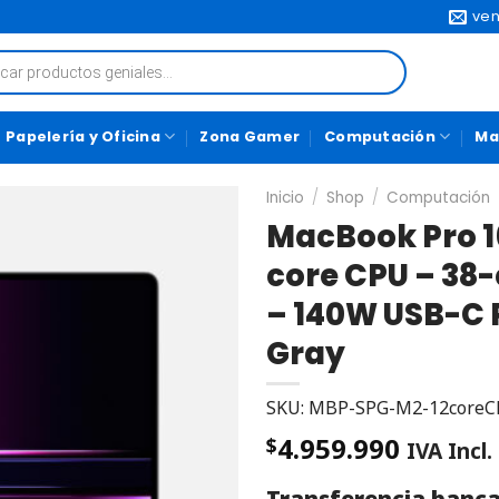
ven
Papelería y Oficina
Zona Gamer
Computación
Ma
Inicio
/
Shop
/
Computación
MacBook Pro 16
core CPU – 38-
– 140W USB-C 
Gray
SKU: MBP-SPG-M2-12core
4.959.990
$
IVA Incl.
Transferencia banca