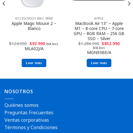
ACCESORIOS MAC MINI
APPLE
Apple Magic Mouse 2 –
MacBook Air 13″ – Apple
Blanco
M1 – 8-core CPU – 7-core
GPU – 8GB RAM – 256 GB
SSD – Silver
$
124.990
$
93.990
$
1.286.990
$
852.990
IVA Incl.
IVA Incl.
MLA02J/A
MGN93BE/A
Leer más
Leer más
NOSOTROS
Quiénes somos
Preguntas Frecuentes
Ventas corporativas
Términos y Condiciones