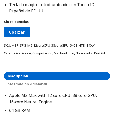
Teclado mágico retroiluminado con Touch ID –
Español de EE. UU.
Sin existencias
Cotizar
SKU:
MBP-SPG-M2-12coreCPU-38coreGPU-64GB-4TB-140W
Categorías:
Apple
,
Computación
,
Macbook Pro
,
Notebooks
,
Portátil
Descripción
Información adicional
Apple M2 Max with 12‑core CPU, 38‑core GPU,
16‑core Neural Engine
64 GB RAM