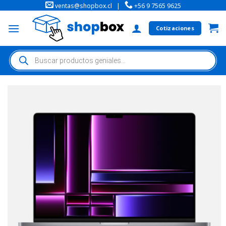
ventas@shopbox.cl
|
+56 9 7565 9625
Cotizaciones