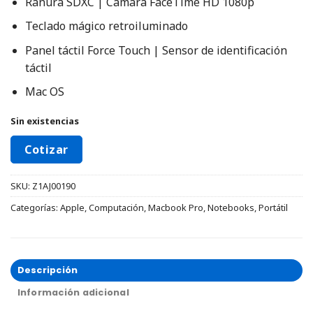
Ranura SDXC | Cámara FaceTime HD 1080p
Teclado mágico retroiluminado
Panel táctil Force Touch | Sensor de identificación
táctil
Mac OS
Sin existencias
Cotizar
SKU:
Z1AJ00190
Categorías:
Apple
,
Computación
,
Macbook Pro
,
Notebooks
,
Portátil
Descripción
Información adicional