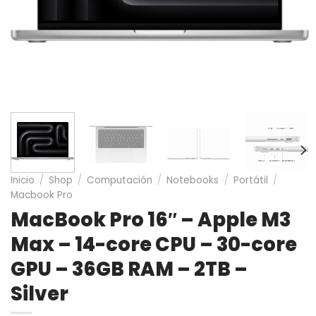
Inicio
/
Shop
/
Computación
/
Notebooks
/
Portátil
/
Macbook Pro
MacBook Pro 16″ – Apple M3
Max – 14-core CPU – 30-core
GPU – 36GB RAM – 2TB –
Silver