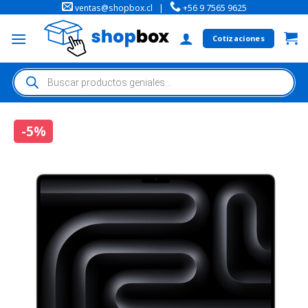
ventas@shopbox.cl
|
+56 9 7565 9625
Cotizaciones
-5%