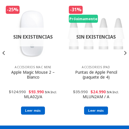
-25%
-31%
Próximamente
SIN EXISTENCIAS
SIN EXISTENCIAS
ACCESORIOS MAC MINI
ACCESORIOS IPAD
Apple Magic Mouse 2 –
Puntas de Apple Pencil
Blanco
(paquete de 4)
$
124.990
$
93.990
$
35.990
$
24.990
IVA Incl.
IVA Incl.
MLA02J/A
MLUN2AM / A
Leer más
Leer más