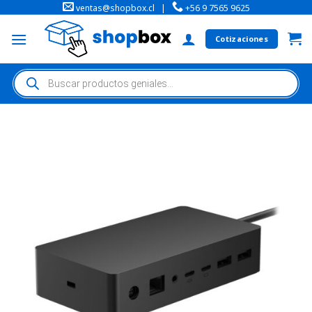
ventas@shopbox.cl
|
+56 9 7565 9625
Cotizaciones