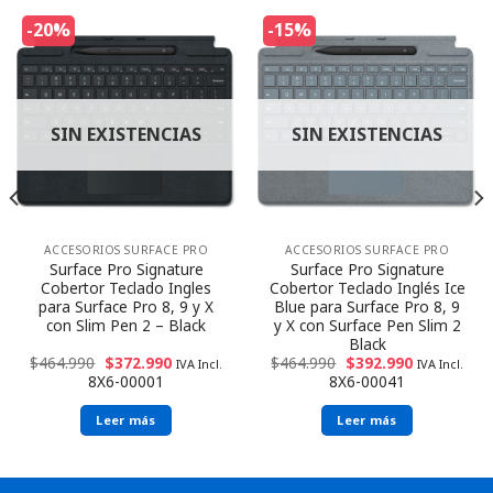
-20%
-15%
SIN EXISTENCIAS
SIN EXISTENCIAS
ACCESORIOS SURFACE PRO
ACCESORIOS SURFACE PRO
Surface Pro Signature
Surface Pro Signature
Cobertor Teclado Ingles
Cobertor Teclado Inglés Ice
para Surface Pro 8, 9 y X
Blue para Surface Pro 8, 9
con Slim Pen 2 – Black
y X con Surface Pen Slim 2
Black
$
464.990
$
372.990
$
464.990
$
392.990
IVA Incl.
IVA Incl.
8X6-00001
8X6-00041
Leer más
Leer más