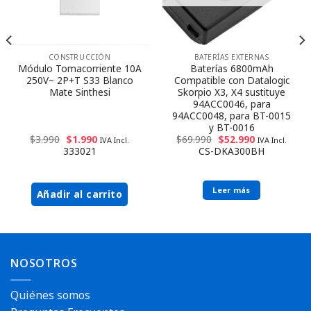
CONSTRUCCIÓN
BATERÍAS EXTERNAS
Módulo Tomacorriente 10A
Baterías 6800mAh
250V~ 2P+T S33 Blanco
Compatible con Datalogic
Mate Sinthesi
Skorpio X3, X4 sustituye
94ACC0046, para
94ACC0048, para BT-0015
y BT-0016
$
3.990
$
1.990
$
69.990
$
52.990
IVA Incl.
IVA Incl.
333021
CS-DKA300BH
Leer más
Añadir al carrito
Envío rápido
NOSOTROS
Quiénes somos