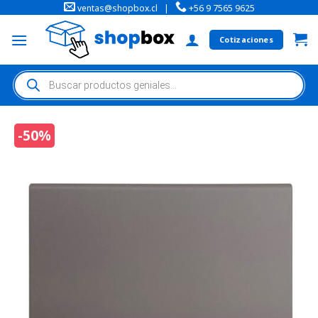
ventas@shopbox.cl
|
+56 9 7565 9625
Cotizaciones
-50%