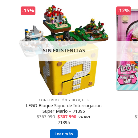
-15%
-12%
SIN EXISTENCIAS
CONSTRUCCIÓN Y BLOQUES
t vs.
LEGO Bloque Signo de Interrogacion
Super Mario – 71395
$
363.990
$
307.990
$
IVA Incl.
71395
Leer más