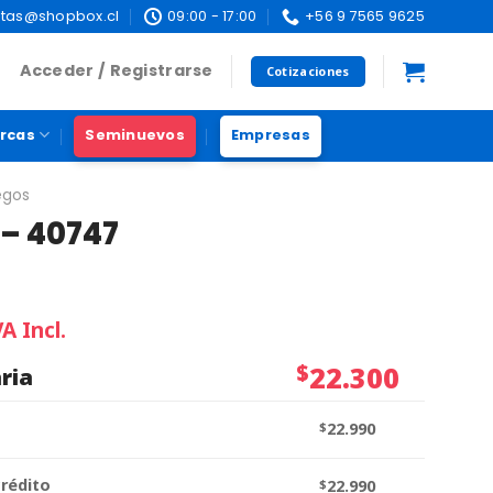
tas@shopbox.cl
09:00 - 17:00
+56 9 7565 9625
Acceder / Registrarse
Cotizaciones
rcas
Seminuevos
Empresas
egos
 – 40747
VA Incl.
$
22.300
ria
$
22.990
crédito
$
22.990