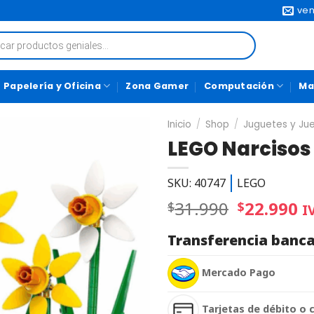
ven
Papelería y Oficina
Zona Gamer
Computación
Ma
Inicio
/
Shop
/
Juguetes y Ju
LEGO Narcisos
SKU: 40747
LEGO
31.990
22.990
$
$
I
Transferencia banca
Mercado Pago
Tarjetas de débito o 