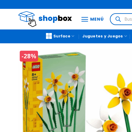
MENÚ
Surface
Juguetes y Juegos
-28%