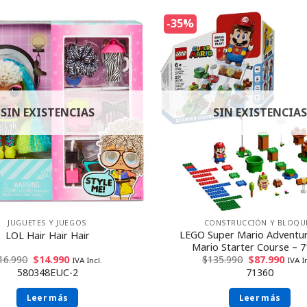
-35%
SIN EXISTENCIAS
SIN EXISTENCIAS
JUGUETES Y JUEGOS
CONSTRUCCIÓN Y BLOQU
LEGO Super Mario Adventur
LOL Hair Hair Hair
Mario Starter Course – 
16.990
$
14.990
$
135.990
$
87.990
IVA Incl.
IVA I
580348EUC-2
71360
Leer más
Leer más