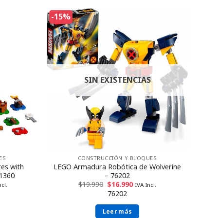
-15%
SIN EXISTENCIAS
ES
CONSTRUCCIÓN Y BLOQUES
es with
LEGO Armadura Robótica de Wolverine
71360
– 76202
$
19.990
$
16.990
ncl.
IVA Incl.
76202
Leer más