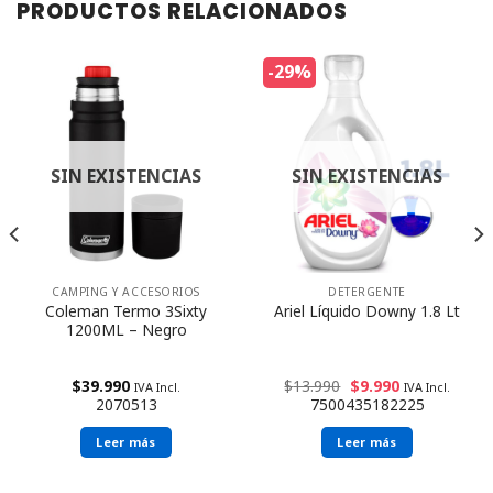
PRODUCTOS RELACIONADOS
-29%
SIN EXISTENCIAS
SIN EXISTENCIAS
CAMPING Y ACCESORIOS
DETERGENTE
Coleman Termo 3Sixty
Ariel Líquido Downy 1.8 Lt
1200ML – Negro
$
39.990
$
13.990
$
9.990
IVA Incl.
IVA Incl.
2070513
7500435182225
Leer más
Leer más