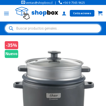
ventas@shopbox.cl
|
+56 9 7565 9625
Cotizaciones
-35%
Nuevo