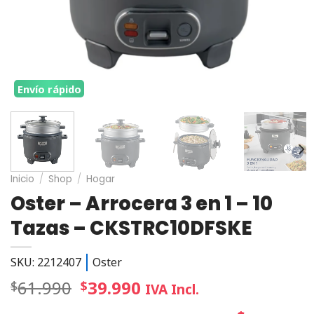
Envío rápido
Inicio
/
Shop
/
Hogar
Oster – Arrocera 3 en 1 – 10
Tazas – CKSTRC10DFSKE
SKU: 2212407
Oster
61.990
39.990
$
$
IVA Incl.