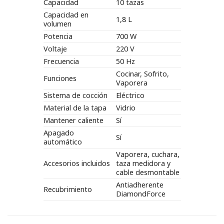
Capacidad
10 tazas
Capacidad en
1,8 L
volumen
Potencia
700 W
Voltaje
220 V
Frecuencia
50 Hz
Cocinar, Sofrito,
Funciones
Vaporera
Sistema de cocción
Eléctrico
Material de la tapa
Vidrio
Mantener caliente
Sí
Apagado
Sí
automático
Vaporera, cuchara,
Accesorios incluidos
taza medidora y
cable desmontable
Antiadherente
Recubrimiento
DiamondForce