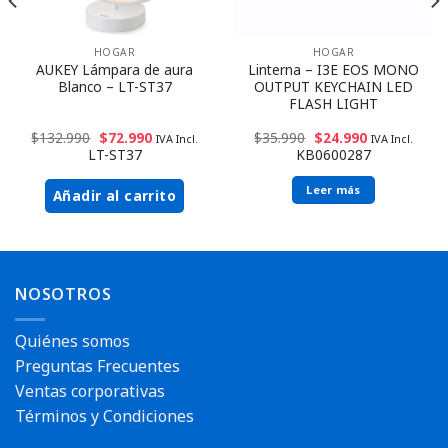
HOGAR
HOGAR
AUKEY Lámpara de aura
Linterna – I3E EOS MONO
Blanco – LT-ST37
OUTPUT KEYCHAIN LED
FLASH LIGHT
$
132.990
$
72.990
$
35.990
$
24.990
IVA Incl.
IVA Incl.
LT-ST37
KB0600287
Leer más
Añadir al carrito
NOSOTROS
Quiénes somos
Preguntas Frecuentes
Ventas corporativas
Términos y Condiciones