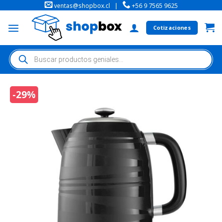
ventas@shopbox.cl
|
+56 9 7565 9625
Cotizaciones
-29%