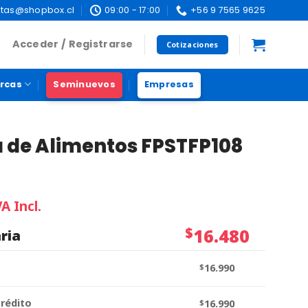
tas@shopbox.cl
09:00 - 17:00
+56 9 7565 9625
Acceder / Registrarse
Cotizaciones
rcas
Seminuevos
Empresas
a de Alimentos FPSTFP108
VA Incl.
$
16.480
ria
$
16.990
crédito
$
16.990