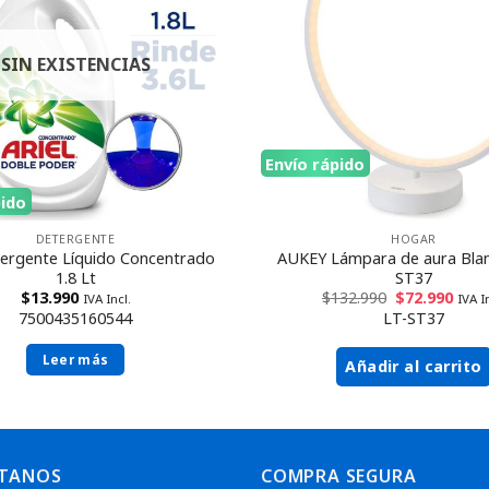
SIN EXISTENCIAS
Envío rápido
pido
DETERGENTE
HOGAR
tergente Líquido Concentrado
AUKEY Lámpara de aura Blan
1.8 Lt
ST37
$
13.990
$
132.990
$
72.990
IVA Incl.
IVA I
7500435160544
LT-ST37
Leer más
Añadir al carrito
TANOS
COMPRA SEGURA