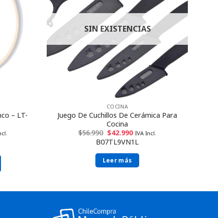
SIN EXISTENCIAS
COCINA
co – LT-
Juego De Cuchillos De Cerámica Para
Cocina
$
56.990
$
42.990
ncl.
IVA Incl.
B07TL9VN1L
Leer más