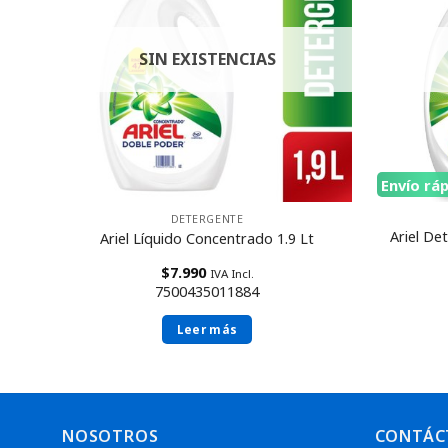
SIN EXISTENCIAS
Envío rá
DETERGENTE
ío
Ariel De
Ariel Líquido Concentrado 1.9 Lt
$
7.990
IVA Incl.
7500435011884
Leer más
NOSOTROS
CONTÁC