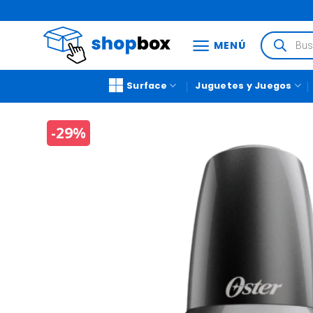
MENÚ
Surface
Juguetes y Juegos
-29%