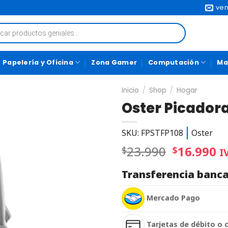
ven
Papelería y Oficina
Zona Gamer
Computación
Ma
Inicio
/
Shop
/
Hogar
Oster Picador
SKU: FPSTFP108
Oster
23.990
16.990
$
$
I
Transferencia banca
Mercado Pago
Tarjetas de débito o 