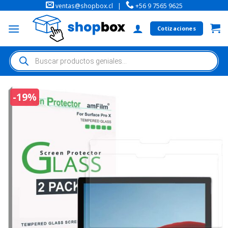
ventas@shopbox.cl
|
+56 9 7565 9625
Cotizaciones
-19%