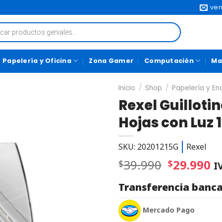
ven
Papelería y Oficina
Zona Gamer
Computación
Ma
Inicio
/
Shop
/
Papelería y E
Rexel Guilloti
Hojas con Luz 
SKU: 20201215G
Rexel
39.990
29.990
$
$
I
Transferencia banca
Mercado Pago