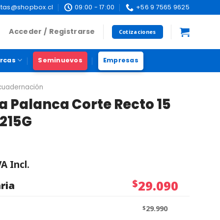
tas@shopbox.cl
09:00 - 17:00
+56 9 7565 9625
Acceder / Registrarse
Cotizaciones
rcas
Seminuevos
Empresas
ncuadernación
na Palanca Corte Recto 15
1215G
VA Incl.
$
29.090
ria
$
29.990