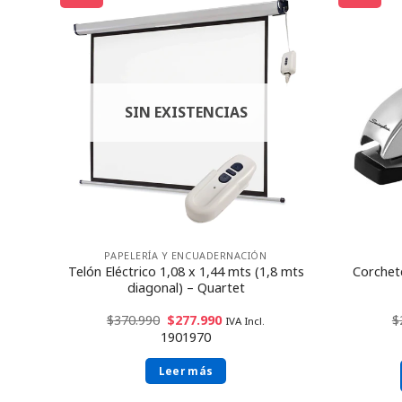
SIN EXISTENCIAS
PAPELERÍA Y ENCUADERNACIÓN
ine –
Telón Eléctrico 1,08 x 1,44 mts (1,8 mts
Corchet
diagonal) – Quartet
$
370.990
$
277.990
$
IVA Incl.
1901970
Leer más