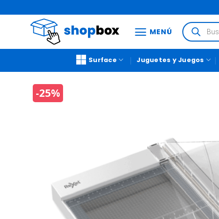
MENÚ
Surface
Juguetes y Juegos
-25%