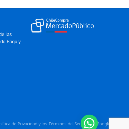
de las
do Pago y
¿Necesitas ayuda?
olítica de Privacidad
y los
Términos del Servicio
de Google.