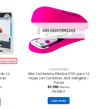
SIN EXISTENCIAS
isponible
CORCHETERAS
 de 12
Mini Corchetera Plástica E101 para 12
oras
Hojas con Corchetes 26/6 Swingline –
Fucsia
$
5.990
cl.
IVA Incl.
P6768-F
Leer más