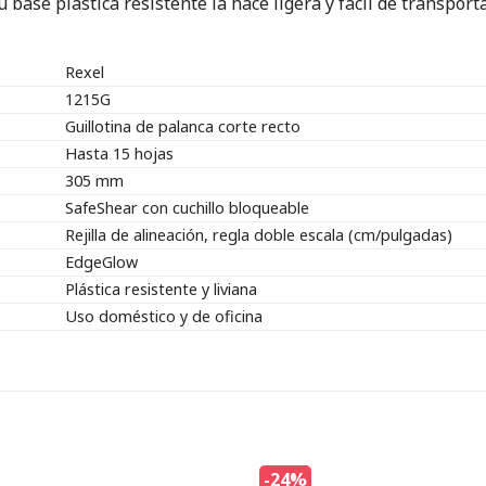
base plástica resistente la hace ligera y fácil de transporta
Rexel
1215G
Guillotina de palanca corte recto
Hasta 15 hojas
305 mm
SafeShear con cuchillo bloqueable
Rejilla de alineación, regla doble escala (cm/pulgadas)
EdgeGlow
Plástica resistente y liviana
Uso doméstico y de oficina
-24%