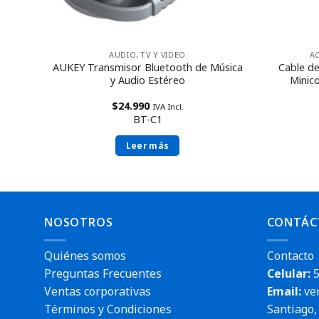
idad!
AUDIO, TV Y VIDEO
A
egido
AUKEY Transmisor Bluetooth de Música
Cable d
y Audio Estéreo
Minic
$
24.990
IVA Incl.
BT-C1
Leer más
NOSOTROS
CONTÁC
Quiénes somos
Contacto
Preguntas Frecuentes
Celular:
5
Ventas corporativas
Email:
ve
Términos y Condiciones
Santiago, 