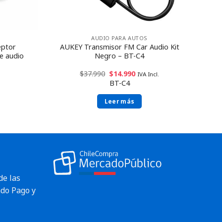
AUDIO PARA AUTOS
eptor
AUKEY Transmisor FM Car Audio Kit
e audio
Negro – BT-C4
$
37.990
$
14.990
IVA Incl.
BT-C4
Leer más
de las
do Pago y