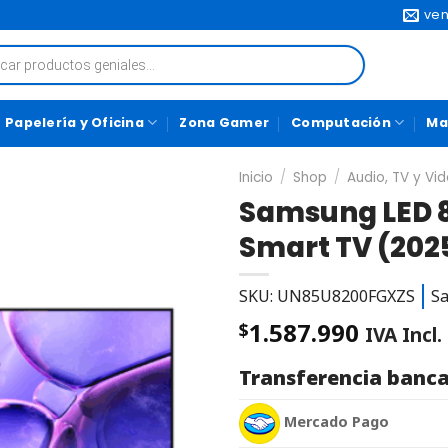
ven
Papelería y Oficina
Zona Gamer
Computación
Ma
Inicio
/
Shop
/
Audio, TV y Vi
Samsung LED 8
Smart TV (202
SKU: UN85U8200FGXZS
S
1.587.990
$
IVA Incl.
Transferencia banca
Mercado Pago