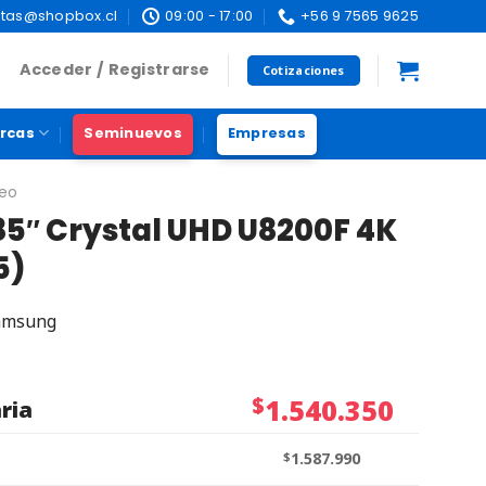
tas@shopbox.cl
09:00 - 17:00
+56 9 7565 9625
Acceder / Registrarse
Cotizaciones
rcas
Seminuevos
Empresas
deo
5″ Crystal UHD U8200F 4K
5)
amsung
$
1.540.350
ria
$
1.587.990