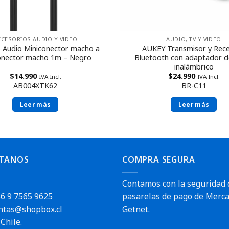
CCESORIOS AUDIO Y VIDEO
AUDIO, TV Y VIDEO
e Audio Miniconector macho a
AUKEY Transmisor y Rec
onector macho 1m – Negro
Bluetooth con adaptador d
inalámbrico
$
14.990
$
24.990
IVA Incl.
IVA Incl.
AB004XTK62
BR-C11
Leer más
Leer más
TANOS
COMPRA SEGURA
Contamos con la seguridad 
6 9 7565 9625
pasarelas de pago de Merca
ntas@shopbox.cl
Getnet.
Chile.