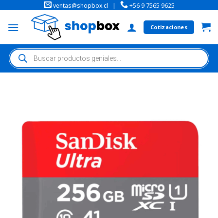
ventas@shopbox.cl
|
+56 9 7565 9625
Cotizaciones