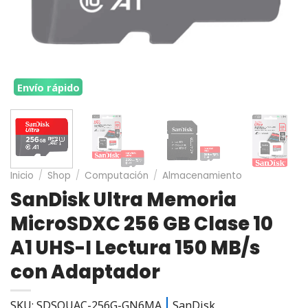
Envío rápido
Inicio
/
Shop
/
Computación
/
Almacenamiento
SanDisk Ultra Memoria
MicroSDXC 256 GB Clase 10
A1 UHS-I Lectura 150 MB/s
con Adaptador
SKU: SDSQUAC-256G-GN6MA
SanDisk