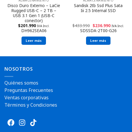
ALMACENAMIENTO
ALMACENAMIENTO
Disco Duro Externo – LaCie
Sandisk 2tb Ssd Plus Sata
Rugged USB-C – 2 TB –
Iii 2.5 Internal SSD
USB 3.1 Gen 1 (USB-C
conector)
$
201.990
$
433.990
$
236.990
IVA Incl.
IVA Incl.
DH962SEA06
SDSSDA-2T00-G26
Leer más
Leer más
NOSOTROS
Quiénes somos
Preguntas Frecuentes
Ventas corporativas
Términos y Condiciones