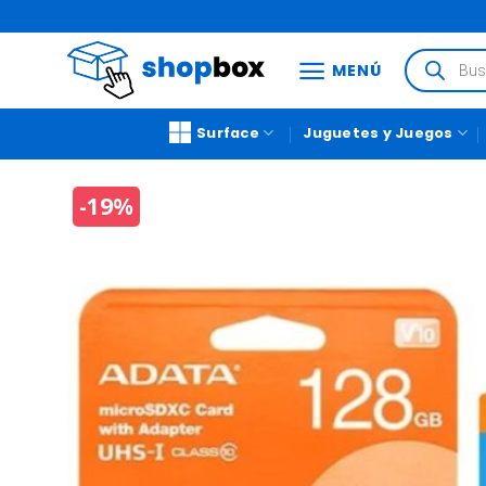
MENÚ
Surface
Juguetes y Juegos
-19%