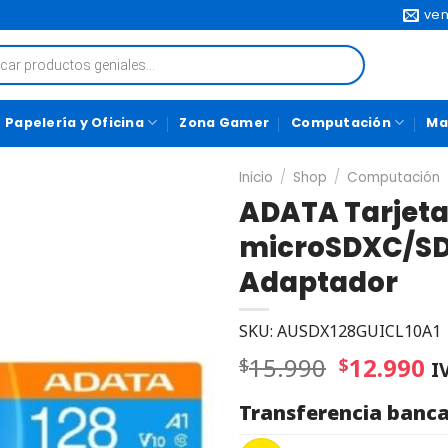
ven
Papelería y Oficina
Zona Gamer
Computación
Ma
Inicio
/
Shop
/
Computación
ADATA Tarjeta
microSDXC/SDH
Adaptador
SKU: AUSDX128GUICL10A1
15.990
12.990
$
$
I
Transferencia banca