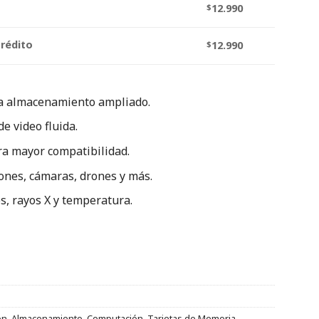
$
12.990
crédito
$
12.990
a almacenamiento ampliado.
e video fluida.
ra mayor compatibilidad.
nes, cámaras, drones y más.
s, rayos X y temperatura.
ón
,
Almacenamiento
,
Computación
,
Tarjetas de Memoria