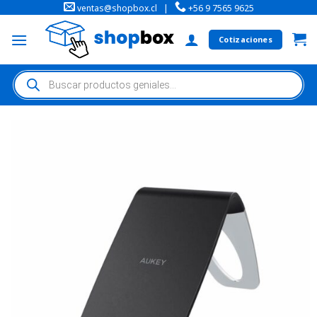
ventas@shopbox.cl
|
+56 9 7565 9625
Cotizaciones