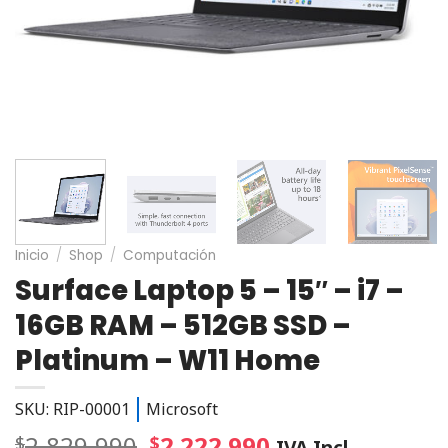
Inicio
/
Shop
/
Computación
Surface Laptop 5 – 15″ – i7 –
16GB RAM – 512GB SSD –
Platinum – W11 Home
SKU: RIP-00001
Microsoft
2.829.990
2.222.990
$
$
IVA Incl.