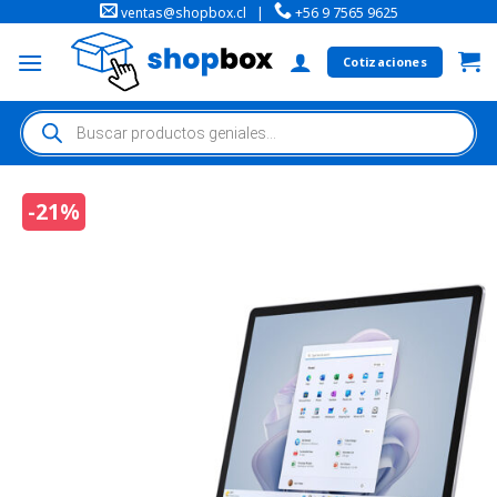
ventas@shopbox.cl
|
+56 9 7565 9625
Cotizaciones
-21%