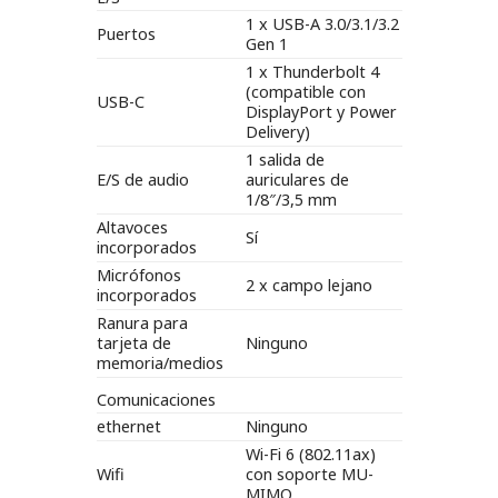
1 x USB-A 3.0/3.1/3.2
Puertos
Gen 1
1 x Thunderbolt 4
(compatible con
USB-C
DisplayPort y Power
Delivery)
1 salida de
E/S de audio
auriculares de
1/8″/3,5 mm
Altavoces
Sí
incorporados
Micrófonos
2 x campo lejano
incorporados
Ranura para
tarjeta de
Ninguno
memoria/medios
Comunicaciones
ethernet
Ninguno
Wi-Fi 6 (802.11ax)
Wifi
con soporte MU-
MIMO