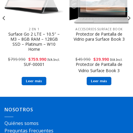
2 EN 1
ACCESORIOS SURFACE BOOK
Surface Go 2 LTE – 10.5″ –
Protector de Pantalla de
M3 – 8GB RAM – 128GB
Vidrio para Surface Book 3
SSD – Platinum – W10
Home
$
799.990
$
759.990
$
49.990
$
39.990
IVA Incl.
IVA Incl.
SUF-00001
Protector de Pantalla de
Vidrio Surface Book 3
Leer más
Leer más
NOSOTROS
Quiénes somos
Preguntas Frecuentes