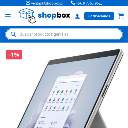
ventas@shopbox.cl
|
+56 9 7565 9625
Cotizaciones
-1%