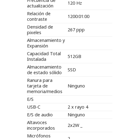
Frecuencia de
120 Hz
actualización
Relación de
1200:01:00
contraste
Densidad de
267 ppp
pixeles
Almacenamiento y
Expansión
Capacidad Total
512GB
Instalada
Almacenamiento
SSD
de estado sólido
Ranura para
tarjeta de
Ninguno
memoria/medios
E/S
USB-C
2 x rayo 4
E/S de audio
Ninguno
Altavoces
2x2W _
incorporados
Micrófonos
2