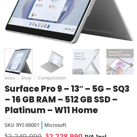
Inicio
/
Shop
/
Computación
Surface Pro 9 – 13″ – 5G – SQ3
– 16 GB RAM – 512 GB SSD –
Platinum – W11 Home
SKU: RYI-00001
Microsoft
2.249.990
2.228.990
$
$
IVA Incl.