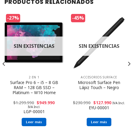
PRODUCTOS RELACIONADOS
-27%
-45%
SIN EXISTENCIAS
SIN EXISTENCIAS
2 EN 1
ACCESORIOS SURFACE
Surface Pro 6 – i5 – 8 GB
Microsoft Surface Pen
RAM – 128 GB SSD –
Lápiz Touch – Negro
Platinum – W10 Home
$
1.299.990
$
949.990
$
230.990
$
127.990
IVA Incl.
IVA Incl.
EYU-00001
LGP-00001
Leer más
Leer más