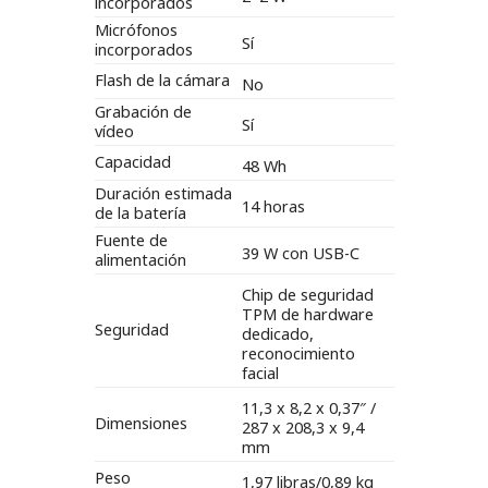
incorporados
Micrófonos
Sí
incorporados
Flash de la cámara
No
Grabación de
Sí
vídeo
Capacidad
48 Wh
Duración estimada
14 horas
de la batería
Fuente de
39 W con USB-C
alimentación
Chip de seguridad
TPM de hardware
Seguridad
dedicado,
reconocimiento
facial
11,3 x 8,2 x 0,37″ /
Dimensiones
287 x 208,3 x 9,4
mm
Peso
1,97 libras/0,89 kg