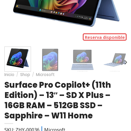
Reserva disponible
Inicio
/
Shop
/
Microsoft
Surface Pro Copilot+ (11th
Edition) – 13″ – SD X Plus –
16GB RAM – 512GB SSD –
Sapphire – W11 Home
SKU: ZHY-00036
Microsoft