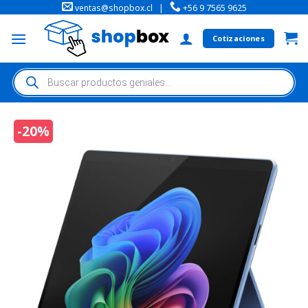
ventas@shopbox.cl
|
+56 9 7565 9625
Cotizaciones
-20%