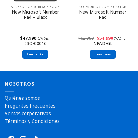
ACCESORIOS SURFACE BOOK
ACCESORIOS COMPUTACIÓN
New Microsoft Number
New Microsoft Number
Pad – Black
Pad
$
47.990
$
62.990
$
54.990
IVA Incl.
IVA Incl.
Reserva disponible
23O-00016
NPAD-GL
Reserva disponible
Leer más
Leer más
NOSOTROS
Quiénes somos
Preguntas Frecuentes
Ventas corporativas
Términos y Condiciones