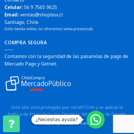
Celular:
56 9 7565 9625
Email:
ventas@shopbox.cl
Santiago, Chile.
(Sólo tienda online, no ofrecemos venta presencial).
COMPRA SEGURA
Contamos con la seguridad de las pasarelas de pago de
Mercado Pago y Getnet.
Este sitio está protegido por reCAPTCHA y se aplican la
Política de Privacidad
y los
Términos del Servicio
de Google.
¿Necesitas ayuda?
Copyright 2026 ©
Rann