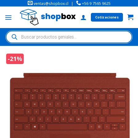
ventas@shopbox.cl
|
+56 9 7565 9625
Cotizaciones
-21%