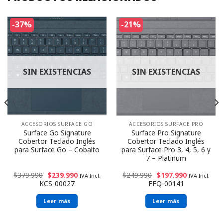
-37%
-21%
SIN EXISTENCIAS
SIN EXISTENCIAS
ACCESORIOS SURFACE GO
ACCESORIOS SURFACE PRO
Surface Go Signature
Surface Pro Signature
Cobertor Teclado Inglés
Cobertor Teclado Inglés
para Surface Go – Cobalto
para Surface Pro 3, 4, 5, 6 y
7 – Platinum
$
379.990
$
239.990
$
249.990
$
197.990
IVA Incl.
IVA Incl.
KCS-00027
FFQ-00141
Leer más
Leer más