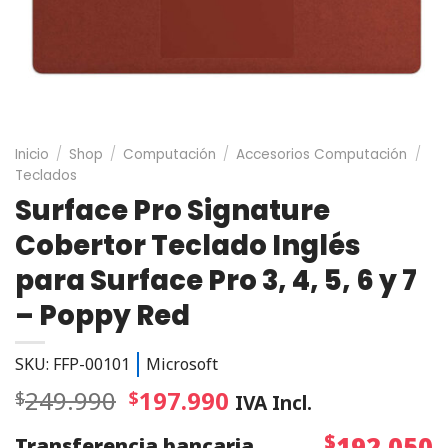
Inicio
/
Shop
/
Computación
/
Accesorios Computación
/
Teclados
Surface Pro Signature
Cobertor Teclado Inglés
para Surface Pro 3, 4, 5, 6 y 7
– Poppy Red
SKU: FFP-00101
Microsoft
249.990
197.990
$
$
IVA Incl.
$
192.050
Transferencia bancaria