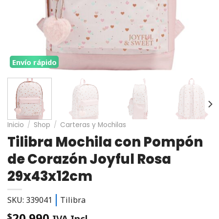
Envío rápido
Inicio
/
Shop
/
Carteras y Mochilas
Tilibra Mochila con Pompón
de Corazón Joyful Rosa
29x43x12cm
SKU: 339041
Tilibra
20.990
$
IVA Incl.