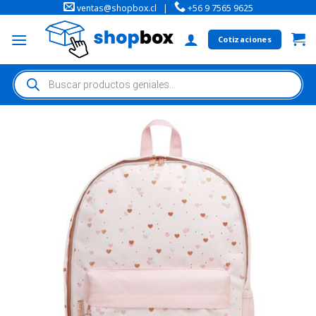
ventas@shopbox.cl
|
+56 9 7565 9625
Cotizaciones