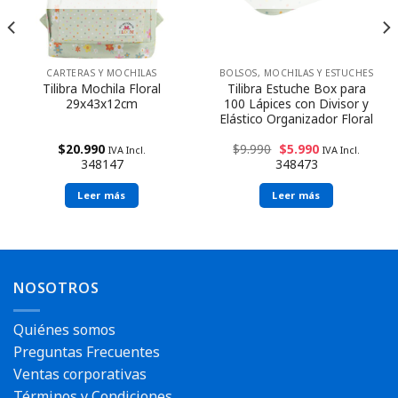
CARTERAS Y MOCHILAS
BOLSOS, MOCHILAS Y ESTUCHES
Tilibra Mochila Floral
Tilibra Estuche Box para
29x43x12cm
100 Lápices con Divisor y
Elástico Organizador Floral
$
20.990
$
9.990
$
5.990
IVA Incl.
IVA Incl.
348147
348473
Leer más
Leer más
Envío rápido
Envío rápido
NOSOTROS
Quiénes somos
Preguntas Frecuentes
Ventas corporativas
Términos y Condiciones