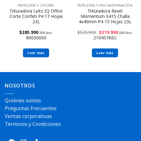
PAPELERÍA Y OFICINA
PAPELERÍA Y ENCUADERNACIÓN
Trituradora Leitz IQ Office
Trituradora Rexel
Corte Confeti P4 17 Hojas
Momentum X415 Challa
23L
4x40mm P4 15 Hojas 23L
$
385.990
$
525.990
$
319.990
IVA Incl.
IVA Incl.
80030000
2104576EU
Leer más
Leer más
Reserva disponible
Reserva disponible
NOSOTROS
Envío rápido
Quiénes somos
Preguntas Frecuentes
Ventas corporativas
Términos y Condiciones