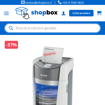
ventas@shopbox.cl
|
+56 9 7565 9625
Cotizaciones
-37%