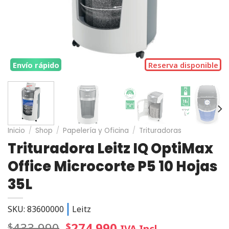
Envío rápido
Reserva disponible
Inicio
/
Shop
/
Papelería y Oficina
/
Trituradoras
Trituradora Leitz IQ OptiMax
Office Microcorte P5 10 Hojas
35L
SKU: 83600000
Leitz
433.990
274.990
$
$
IVA Incl.