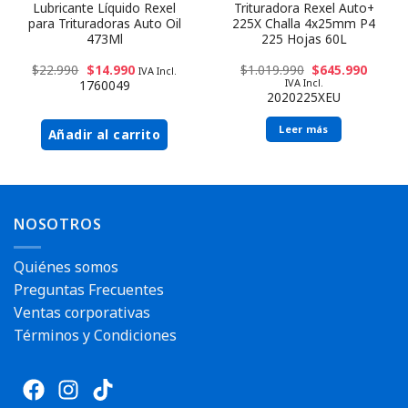
Lubricante Líquido Rexel
Trituradora Rexel Auto+
para Trituradoras Auto Oil
225X Challa 4x25mm P4
473Ml
225 Hojas 60L
$
22.990
$
14.990
$
1.019.990
$
645.990
IVA Incl.
IVA Incl.
1760049
2020225XEU
Leer más
Añadir al carrito
NOSOTROS
Quiénes somos
Preguntas Frecuentes
Ventas corporativas
Términos y Condiciones