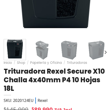
Inicio
/
Shop
/
Papelería y Oficina
/
Trituradoras
Trituradora Rexel Secure X10
Challa 4x40mm P4 10 Hojas
18L
SKU: 2020124EU
Rexel
145.990
89.990
$
$
IVA Incl.