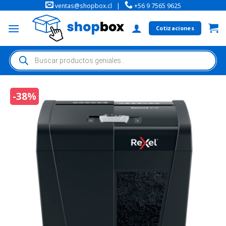
ventas@shopbox.cl
|
+56 9 7565 9625
Cotizaciones
-38%