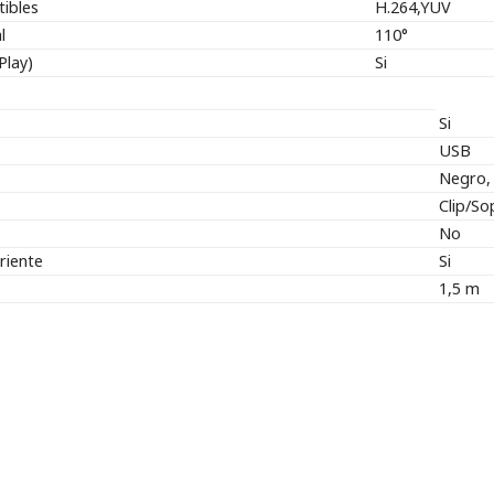
ibles
H.264,YUV
l
110°
Play)
Si
Si
USB
Negro, 
Clip/So
No
riente
Si
1,5 m