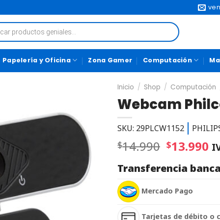
ven
Papelería y Oficina
Zona Gamer
Computación
Ma
Inicio
/
Shop
/
Computación
Webcam Philco
SKU: 29PLCW1152
PHILIP
14.990
13.990
$
$
I
Transferencia banca
Mercado Pago
Tarjetas de débito o 