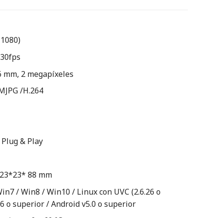
×1080)
 30fps
.6 mm, 2 megapíxeles
/MJPG /H.264
 Plug & Play
: 23*23* 88 mm
in7 / Win8 / Win10 / Linux con UVC (2.6.26 o
6 o superior / Android v5.0 o superior