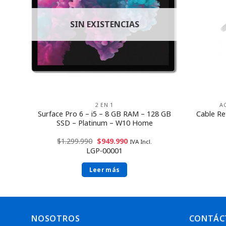
SIN EXISTENCIAS
2 EN 1
A
 +
Surface Pro 6 – i5 – 8 GB RAM – 128 GB
Cable Re
ck
SSD – Platinum – W10 Home
$
1.299.990
$
949.990
IVA Incl.
LGP-00001
Leer más
NOSOTROS
CONTÁC