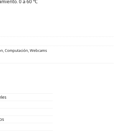
miento. 0 a 60 ℃
ón
,
Computación
,
Webcams
eles
ps