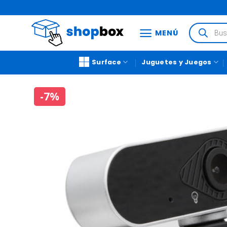
MENÚ
Surface
Juguetes y Juegos
-7%