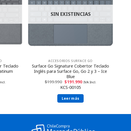
SIN EXISTENCIAS
O
ACCESORIOS SURFACE GO
r Teclado
Surface Go Signature Cobertor Teclado
latinum
Inglés para Surface Go, Go 2 y 3 – Ice
Blue
$
199.990
$
191.990
ncl.
IVA Incl.
KCS-00105
Leer más