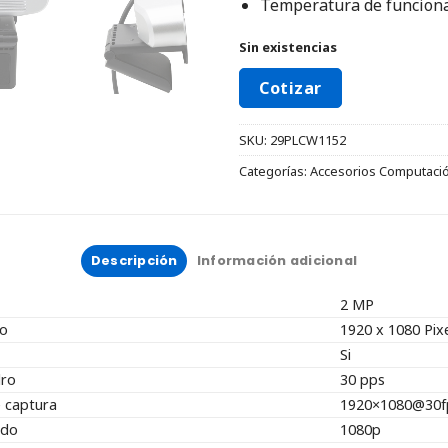
Temperatura de funciona
Sin existencias
Cotizar
SKU:
29PLCW1152
Categorías:
Accesorios Computaci
Descripción
Información adicional
2 MP
eo
1920 x 1080 Pix
Si
dro
30 pps
e captura
1920×1080@30f
ado
1080p