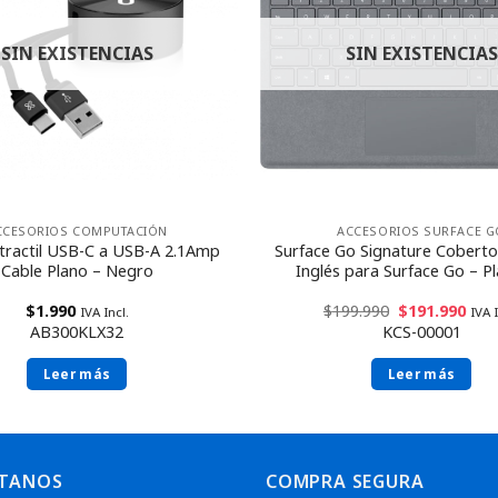
SIN EXISTENCIAS
SIN EXISTENCIAS
CCESORIOS COMPUTACIÓN
ACCESORIOS SURFACE G
tractil USB-C a USB-A 2.1Amp
Surface Go Signature Coberto
Cable Plano – Negro
Inglés para Surface Go – P
$
1.990
$
199.990
$
191.990
IVA Incl.
IVA I
AB300KLX32
KCS-00001
Leer más
Leer más
TANOS
COMPRA SEGURA