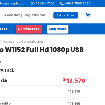
tas@shopbox.cl
09:00 - 17:00
+56 9 7565 9625
Acceder / Registrarse
Cotizaciones
rcas
Seminuevos
Empresas
/
Accesorios Computación
 W1152 Full Hd 1080p USB
S
VA Incl.
$
13.570
ria
$
13.990
crédito
$
13.990