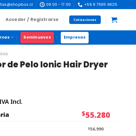
tas@shopbox.cl
09:00 - 17:00
+56 9 7565 9625
Acceder / Registrarse
Cotizaciones
rcas
Seminuevos
Empresas
icos
 de Pelo Ionic Hair Dryer
IVA Incl.
$
55.280
ria
$
56.990