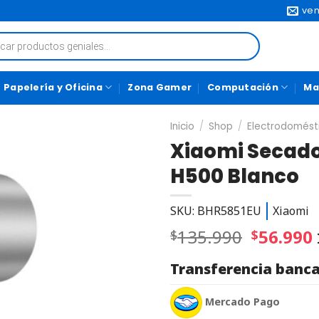
ven
Papelería y Oficina
Zona Gamer
Computación
Ma
Inicio
/
Shop
/
Electrodomést
Xiaomi Secador
H500 Blanco
SKU: BHR5851EU
Xiaomi
135.990
56.990
$
$
Transferencia banca
Mercado Pago