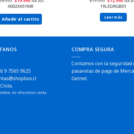
84.990
$
19.990
$
15.990
$
12.990
IVA Incl.
IVA In
X002XX5YMR
19LEDRGB01
Leer más
Añadir al carrito
TANOS
COMPRA SEGURA
Contamos con la seguridad 
6 9 7565 9625
pasarelas de pago de Merca
ntas@shopbox.cl
Getnet.
Chile.
 online, no ofrecemos venta