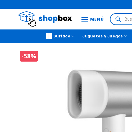
MENÚ
Surface
Juguetes y Juegos
-58%