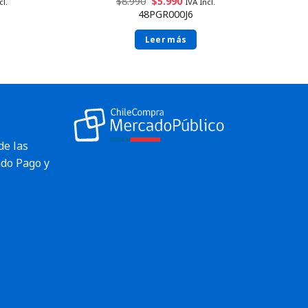
$
8.990
$
5.990
cl.
IVA Incl.
48PGR000J6
Leer más
de las
do Pago y