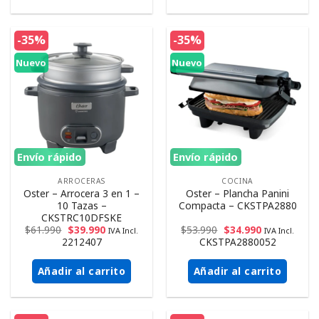
-35%
-35%
Nuevo
Nuevo
Envío rápido
Envío rápido
ARROCERAS
COCINA
Oster – Arrocera 3 en 1 –
Oster – Plancha Panini
10 Tazas –
Compacta – CKSTPA2880
CKSTRC10DFSKE
$
61.990
$
39.990
$
53.990
$
34.990
IVA Incl.
IVA Incl.
2212407
CKSTPA2880052
Añadir al carrito
Añadir al carrito