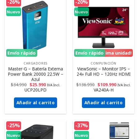
-26%
-20%
Nuevo
Nuevo
Envío rápido
Envío rápido
¡Ultima unidad!
CARGADORES
COMPUTACIÓN
Master-G – Batería Externa
ViewSonic – Monitor IPS –
Power Bank 20000 22.5W –
24» Full HD – 120Hz HDMI
Azul
$
34.990
$
25.990
$
136.990
$
109.990
IVA Incl.
IVA Incl.
UCP20LPD
VA240A-H
Añadir al carrito
Añadir al carrito
-25%
-37%
Nuevo
Nuevo