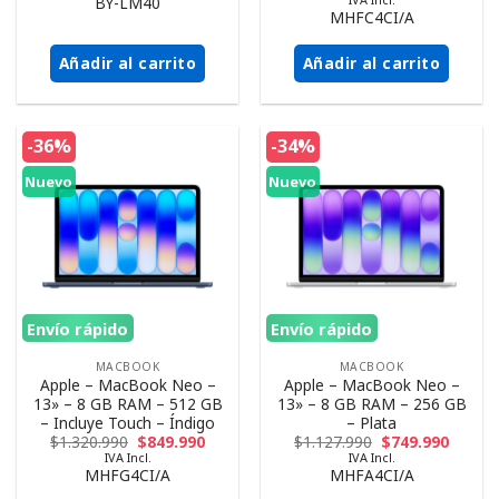
BY-LM40
MHFC4CI/A
Añadir al carrito
Añadir al carrito
-36%
-34%
Nuevo
Nuevo
Envío rápido
Envío rápido
MACBOOK
MACBOOK
Apple – MacBook Neo –
Apple – MacBook Neo –
13» – 8 GB RAM – 512 GB
13» – 8 GB RAM – 256 GB
– Incluye Touch – Índigo
– Plata
$
1.320.990
$
849.990
$
1.127.990
$
749.990
IVA Incl.
IVA Incl.
MHFG4CI/A
MHFA4CI/A