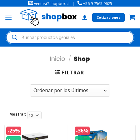
ventas@shopbox.cl
|
+56 9 7565 9625
Cotizaciones
Inicio
/
Shop
FILTRAR
Mostrar:
-25%
-36%