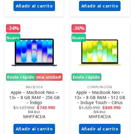
Añadir al carrito
Añadir al carrito
-34%
-36%
Nuevo
Nuevo
Envío rápido
¡Ultima unidad!
Envío rápido
MACBOOK
COMPUTACIÓN
Apple – MacBook Neo –
Apple – MacBook Neo –
13» – 8 GB RAM – 256 GB
13» – 8 GB RAM – 512 GB
– Índigo
– Incluye Touch – Citrus
$
1.127.990
$
749.990
$
1.320.990
$
849.990
IVA Incl.
IVA Incl.
MHFF4CI/A
MHFE4CI/A
Añadir al carrito
Añadir al carrito