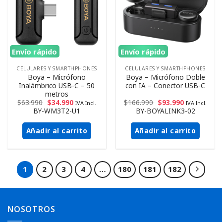
Envío rápido
Envío rápido
CELULARES Y SMARTHPHONES
CELULARES Y SMARTHPHONES
Boya – Micrófono
Boya – Micrófono Doble
Inalámbrico USB-C – 50
con IA – Conector USB-C
metros
$
63.990
$
34.990
$
166.990
$
93.990
IVA Incl.
IVA Incl.
BY-WM3T2-U1
BY-BOYALINK3-02
Añadir al carrito
Añadir al carrito
1
2
3
4
…
180
181
182
NOSOTROS