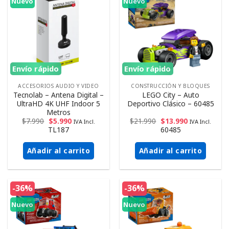
Nuevo
Nuevo
Envío rápido
Envío rápido
ACCESORIOS AUDIO Y VIDEO
CONSTRUCCIÓN Y BLOQUES
Tecnolab – Antena Digital –
LEGO City – Auto
UltraHD 4K UHF Indoor 5
Deportivo Clásico – 60485
Metros
$
7.990
$
5.990
$
21.990
$
13.990
IVA Incl.
IVA Incl.
TL187
60485
Añadir al carrito
Añadir al carrito
-36%
-36%
Nuevo
Nuevo