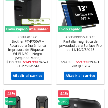
Segunda
mano
Envío rápido
¡Ultima unidad!
Envío rápido
ROTULADORAS
ACCESORIOS SURFACE
Brother PT-P750W –
Pantalla magnética de
Rotuladora Inalámbrica
privacidad para Surface Pro
Impresora de Etiquetas –
de 11/10/9/8/X 13
Wi-Fi NFC – Negro
[Segunda Mano]
$
199.990
$
149.990
$
94.990
$
59.990
IVA Incl.
IVA Incl.
PT-P750W-SM
B0B7JGS7BY
Añadir al carrito
Añadir al carrito
-45%
-44%
Nuevo
Nuevo