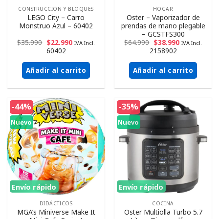
CONSTRUCCIÓN Y BLOQUES
HOGAR
LEGO City – Carro
Oster – Vaporizador de
Monstruo Azul – 60402
prendas de mano plegable
– GCSTFS300
$
35.990
$
22.990
$
64.990
$
38.990
IVA Incl.
IVA Incl.
60402
2158902
Añadir al carrito
Añadir al carrito
-44%
-35%
Nuevo
Nuevo
Envío rápido
Envío rápido
DIDÁCTICOS
COCINA
MGA’s Miniverse Make It
Oster Multiolla Turbo 5.7