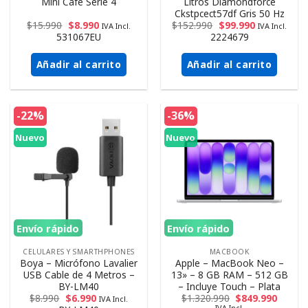
Mini Cafe Serie 4
Litros Diamondforce
Ckstpcect57df Gris 50 Hz
$
15.990
$
8.990
$
152.990
$
99.990
IVA Incl.
IVA Incl.
531067EU
2224679
Añadir al carrito
Añadir al carrito
-22%
-36%
Nuevo
Nuevo
Envío rápido
Envío rápido
CELULARES Y SMARTHPHONES
MACBOOK
Boya – Micrófono Lavalier
Apple – MacBook Neo –
USB Cable de 4 Metros –
13» – 8 GB RAM – 512 GB
BY-LM40
– Incluye Touch – Plata
$
8.990
$
6.990
$
1.320.990
$
849.990
IVA Incl.
IVA Incl.