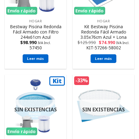
Envío rápido
Envío rápido
HOGAR
HOGAR
Bestway Piscina Redonda
Kit Bestway Piscina
Fácil Armado con Filtro
Redonda Fácil Armado
244x61cm Azul
3.05x76cm Azul + Lona
$
98.990
$
125.990
$
74.990
IVA Incl.
IVA Incl.
57450
KIT-57266-58002
Leer más
Leer más
Kit
-33%
SIN EXISTENCIAS
SIN EXISTENCIAS
Envío rápido