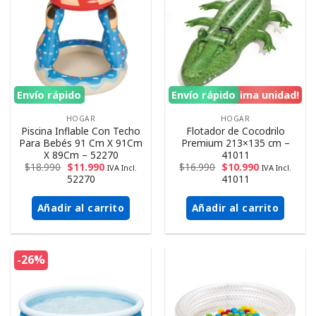
Envío rápido
Envío rápido
¡Ultima unidad!
HOGAR
HOGAR
Piscina Inflable Con Techo
Flotador de Cocodrilo
Para Bebés 91 Cm X 91Cm
Premium 213×135 cm –
X 89Cm – 52270
41011
$
18.990
$
11.990
$
16.990
$
10.990
IVA Incl.
IVA Incl.
52270
41011
Añadir al carrito
Añadir al carrito
-26%