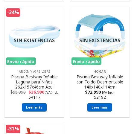
-34%
SIN EXISTENCIAS
SIN EXISTENCIAS
Envío rápido
Envío rápido
JARDÍN Y AIRE LIBRE
HOGAR
Piscina Bestway Inflable
Piscina Bestway Inflable
Laguna para Niños
con Toldo Desmontable
262x157x46cm Azul
140x140x114cm
$
55.990
$
36.990
$
72.990
IVA Incl.
IVA Incl.
54117
52192
Leer más
Leer más
-31%