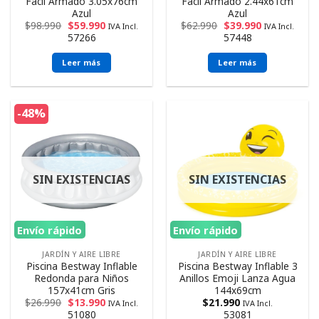
Fácil Armado 3.05x76cm
Fácil Armado 2.44x61cm
Azul
Azul
$
98.990
$
59.990
$
62.990
$
39.990
IVA Incl.
IVA Incl.
57266
57448
Leer más
Leer más
-48%
SIN EXISTENCIAS
SIN EXISTENCIAS
Envío rápido
Envío rápido
JARDÍN Y AIRE LIBRE
JARDÍN Y AIRE LIBRE
Piscina Bestway Inflable
Piscina Bestway Inflable 3
Redonda para Niños
Anillos Emoji Lanza Agua
157x41cm Gris
144x69cm
$
26.990
$
13.990
$
21.990
IVA Incl.
IVA Incl.
51080
53081