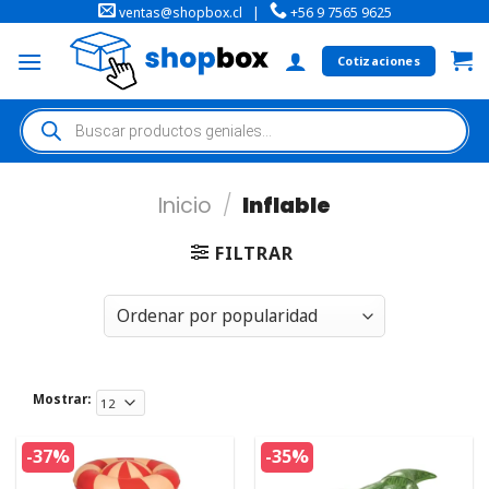
ventas@shopbox.cl
|
+56 9 7565 9625
Cotizaciones
Inicio
/
Inflable
FILTRAR
Mostrar:
-37%
-35%