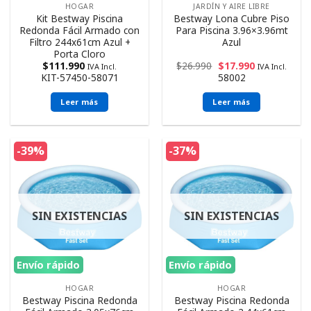
HOGAR
JARDÍN Y AIRE LIBRE
Kit Bestway Piscina
Bestway Lona Cubre Piso
Redonda Fácil Armado con
Para Piscina 3.96×3.96mt
Filtro 244x61cm Azul +
Azul
Porta Cloro
$
111.990
$
26.990
$
17.990
IVA Incl.
IVA Incl.
KIT-57450-58071
58002
Leer más
Leer más
-39%
-37%
SIN EXISTENCIAS
SIN EXISTENCIAS
Envío rápido
Envío rápido
HOGAR
HOGAR
Bestway Piscina Redonda
Bestway Piscina Redonda