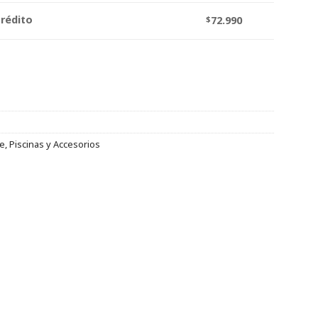
crédito
$
72.990
re
,
Piscinas y Accesorios