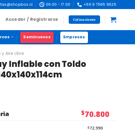
tas@shopbox.cl
09:00 - 17:00
+56 9 7565 9625
Acceder / Registrarse
Cotizaciones
rcas
Seminuevos
Empresas
 y Aire Libre
y Inflable con Toldo
140x140x114cm
$
70.800
ria
$
72.990