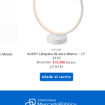
HOGAR
AUKEY Lámpara de aura Blanco – LT-
e Mouse
ST37
$
132.990
$
72.990
IVA Incl.
LT-ST37
Añadir al carrito