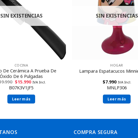
SIN EXISTENCIAS
SIN EXISTENCIAS
COCINA
HOGAR
lo De Cerámica A Prueba De
Lampara Espatacucos Minni
Óxido De 6 Pulgadas
19.990
$
15.990
$
7.990
IVA Incl.
IVA Incl.
B07K3V1JF5
MNLP306
Leer más
Leer más
TANOS
COMPRA SEGURA