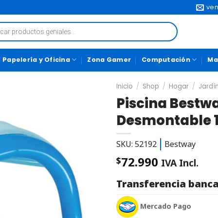
ven
Papelería y Oficina
Zona Gamer
Computación
Ma
Inicio
/
Shop
/
Hogar
/
Jardín
Piscina Bestwa
Desmontable 
SKU: 52192
Bestway
72.990
$
IVA Incl.
Transferencia banca
Mercado Pago