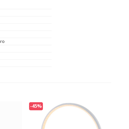
uro
-45%