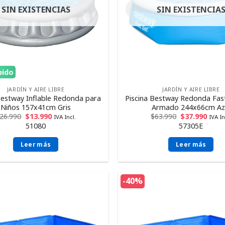
SIN EXISTENCIAS
SIN EXISTENCIA
pido
JARDÍN Y AIRE LIBRE
JARDÍN Y AIRE LIBRE
Bestway Inflable Redonda para
Piscina Bestway Redonda Fast
Niños 157x41cm Gris
Armado 244x66cm Az
26.990
$
13.990
$
63.990
$
37.990
IVA Incl.
IVA In
51080
57305E
Leer más
Leer más
-40%