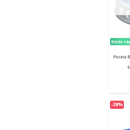
Envío rá
Piscina 
$
-38%