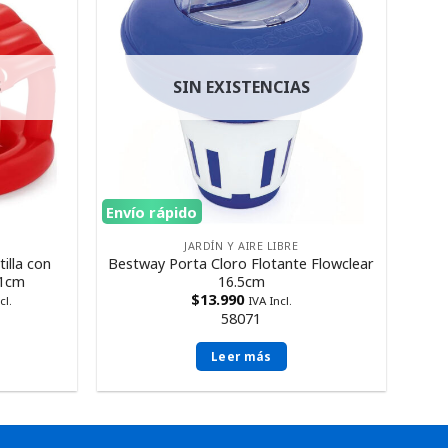
S
SIN EXISTENCIAS
Envío rápido
JARDÍN Y AIRE LIBRE
illa con
Bestway Porta Cloro Flotante Flowclear
91cm
16.5cm
$
13.990
cl.
IVA Incl.
58071
Leer más