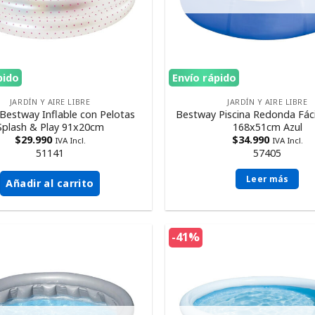
pido
Envío rápido
JARDÍN Y AIRE LIBRE
JARDÍN Y AIRE LIBRE
 Bestway Inflable con Pelotas
Bestway Piscina Redonda Fác
Splash & Play 91x20cm
168x51cm Azul
$
29.990
$
34.990
IVA Incl.
IVA Incl.
51141
57405
Leer más
Añadir al carrito
-41%