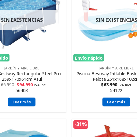
SIN EXISTENCIAS
SIN EXISTENCIA
pido
Envío rápido
JARDÍN Y AIRE LIBRE
JARDÍN Y AIRE LIBRE
Bestway Rectangular Steel Pro
Piscina Bestway Inflable Bask
259x170x61cm Azul
Pelota 251x168x102
166.990
$
94.990
$
63.990
IVA Incl.
IVA Incl.
56403
54122
Leer más
Leer más
-31%