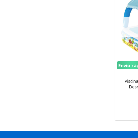
Envío rá
Piscin
Des