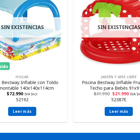
SIN EXISTENCIAS
SIN EXISTENCIA
pido
HOGAR
JARDÍN Y AIRE LIBRE
a Bestway Inflable con Toldo
Piscina Bestway Inflable Frut
montable 140x140x114cm
Techo para Bebés 91x
$
72.990
$
31.990
$
21.990
IVA Incl.
IVA In
52192
52387E
Leer más
Leer más