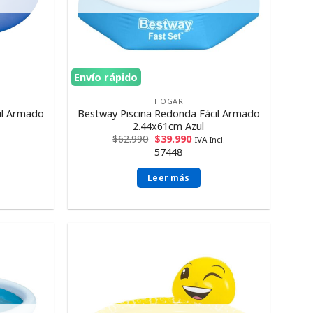
Envío rápido
HOGAR
il Armado
Bestway Piscina Redonda Fácil Armado
2.44x61cm Azul
$
62.990
$
39.990
IVA Incl.
57448
Leer más