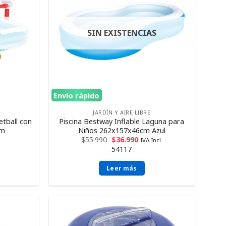
S
SIN EXISTENCIAS
Envío rápido
JARDÍN Y AIRE LIBRE
etball con
Piscina Bestway Inflable Laguna para
cm
Niños 262x157x46cm Azul
$
55.990
$
36.990
IVA Incl.
54117
Leer más