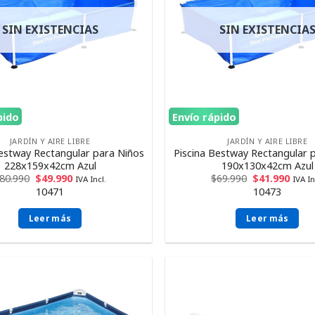
SIN EXISTENCIAS
SIN EXISTENCIA
pido
Envío rápido
JARDÍN Y AIRE LIBRE
JARDÍN Y AIRE LIBRE
Bestway Rectangular para Niños
Piscina Bestway Rectangular 
228x159x42cm Azul
190x130x42cm Azul
80.990
$
49.990
$
69.990
$
41.990
IVA Incl.
IVA In
10471
10473
Leer más
Leer más