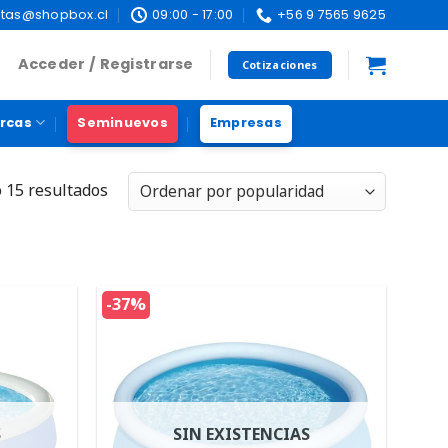
tas@shopbox.cl
09:00 - 17:00
+56 9 7565 9625
Acceder / Registrarse
Cotizaciones
rcas
Seminuevos
Empresas
 15 resultados
-37%
S
SIN EXISTENCIAS