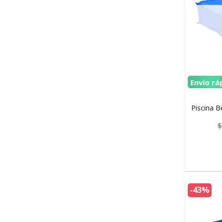
Envío rá
Piscina 
$
-43%