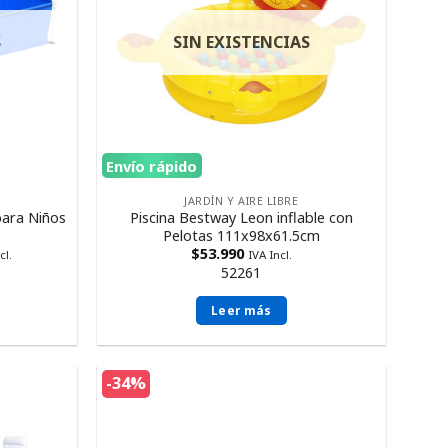
S
SIN EXISTENCIAS
Envío rápido
JARDÍN Y AIRE LIBRE
para Niños
Piscina Bestway Leon inflable con
Pelotas 111x98x61.5cm
$
53.990
cl.
IVA Incl.
52261
Leer más
-34%