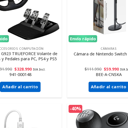
pido
Envío rápido
CCESORIOS COMPUTACIÓN
CÁMARAS
h G923 TRUEFORCE Volante de
Cámara de Nintendo Switch
 y Pedales para PC, PS4 y PS5
91.990
$
328.990
$
111.990
$
59.990
IVA Incl.
IVA I
941-000148
BEE-A-CNSKA
Añadir al carrito
Añadir al carrito
-40%