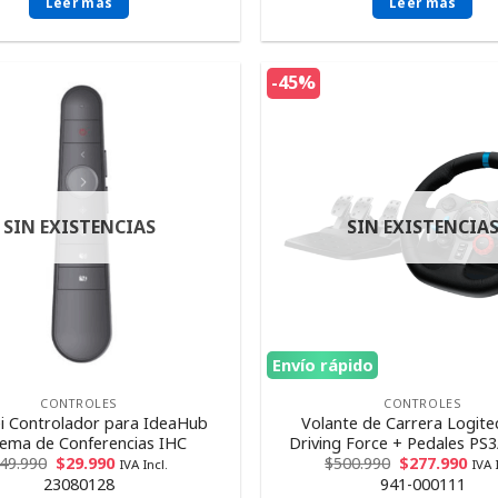
Leer más
Leer más
-45%
SIN EXISTENCIAS
SIN EXISTENCIA
Envío rápido
CONTROLES
CONTROLES
 Controlador para IdeaHub
Volante de Carrera Logite
tema de Conferencias IHC
Driving Force + Pedales PS
49.990
$
29.990
$
500.990
$
277.990
IVA Incl.
IVA 
23080128
941-000111