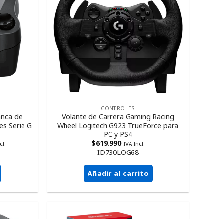
CONTROLES
anca de
Volante de Carrera Gaming Racing
es Serie G
Wheel Logitech G923 TrueForce para
PC y PS4
$
619.990
cl.
IVA Incl.
ID730LOG68
Añadir al carrito