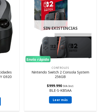
SIN EXISTENCIAS
Envío rápido
CONTROLES
cidades
Nintendo Switch 2 Consola System
 Y G920
256GB
$
999.990
IVA Incl.
BLE-S-KB5AA
Leer más