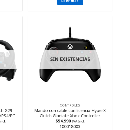
Leer más
S
SIN EXISTENCIAS
CONTROLES
ch G29
Mando con cable con licencia HyperX
3/PS4/PC
Clutch Gladiate Xbox Controller
$
54.990
Incl.
IVA Incl.
100018003