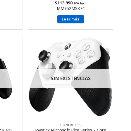
$
113.990
IVA Incl.
MM952MSX74
Leer más
S
SIN EXISTENCIAS
CONTROLES
Joystick Microsoft Elite Series 2 Core
Clutch