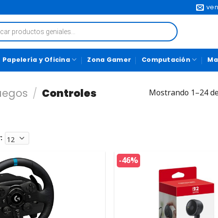
ven
Papelería y Oficina
Zona Gamer
Computación
Ma
uegos
/
Controles
Mostrando 1–24 de
:
-46%