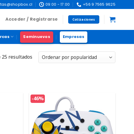
tas@shopbox.cl
09:00 - 17:00
+56 9 7565 9625
Acceder / Registrarse
Cotizaciones
rcas
Seminuevos
Empresas
 25 resultados
-46%