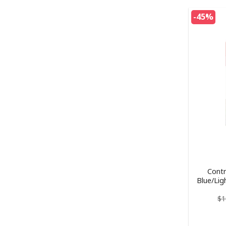
-45%
Contr
Blue/Lig
$
1