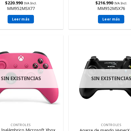
$
220.990
$
216.990
IVA Incl.
IVA Incl.
MM952MSX77
MM952MSX76
Leer más
Leer más
SIN EXISTENCIAS
SIN EXISTENCIA
CONTROLES
CONTROLES
Inalámbrico Microsoft Xbox
Agarre de mando HyperX 