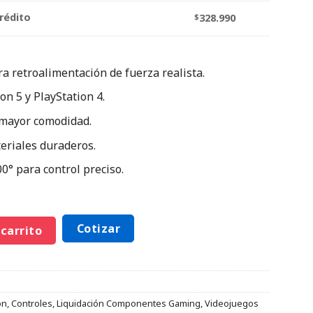
rédito
$
328.990
a retroalimentación de fuerza realista.
n 5 y PlayStation 4.
 mayor comodidad.
riales duraderos.
0° para control preciso.
Cotizar
 carrito
ón
,
Controles
,
Liquidación Componentes Gaming
,
Videojuegos