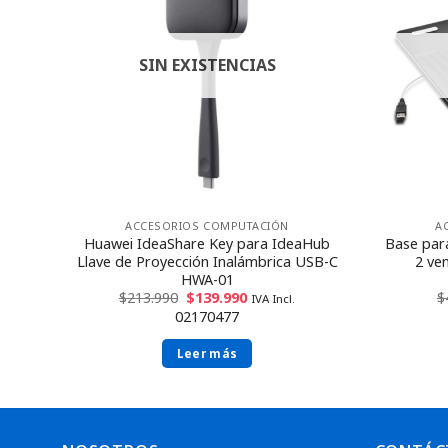
SIN EXISTENCIAS
ACCESORIOS COMPUTACIÓN
A
Huawei IdeaShare Key para IdeaHub
Base par
os
Llave de Proyección Inalámbrica USB-C
2 ve
HWA-01
$
213.990
$
139.990
$
IVA Incl.
02170477
Leer más