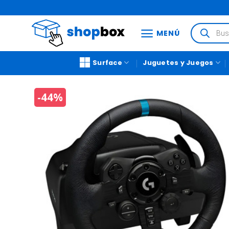
MENÚ
Surface
Juguetes y Juegos
-44%