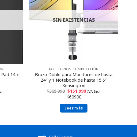
SIN EXISTENCIAS
ÓN
ACCESORIOS COMPUTACIÓN
Pad 14 x
Brazo Doble para Monitores de hasta
24″ y 1 Notebook de hasta 15.6″
Kensington
$
305.990
$
151.990
cl.
IVA Incl.
K60900
Leer más