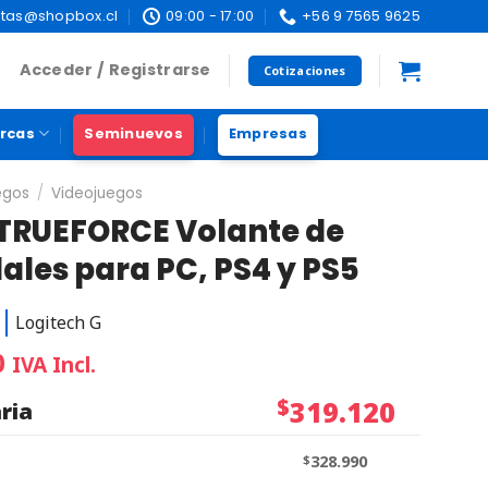
tas@shopbox.cl
09:00 - 17:00
+56 9 7565 9625
Acceder / Registrarse
Cotizaciones
rcas
Seminuevos
Empresas
egos
/
Videojuegos
 TRUEFORCE Volante de
ales para PC, PS4 y PS5
Logitech G
0
IVA Incl.
$
319.120
ria
$
328.990