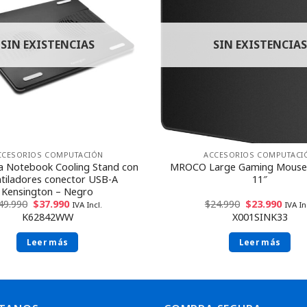
SIN EXISTENCIAS
SIN EXISTENCIAS
CCESORIOS COMPUTACIÓN
ACCESORIOS COMPUTACI
a Notebook Cooling Stand con
MROCO Large Gaming Mouse 
ntiladores conector USB-A
11″
Kensington – Negro
49.990
$
37.990
$
24.990
$
23.990
IVA Incl.
IVA In
K62842WW
X001SINK33
Leer más
Leer más