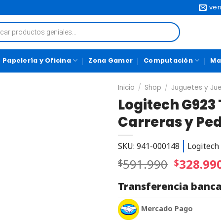
ven
Papelería y Oficina
Zona Gamer
Computación
Ma
Inicio
/
Shop
/
Juguetes y Ju
Logitech G923
Carreras y Ped
SKU: 941-000148
Logitech
591.990
328.99
$
$
Transferencia banca
Mercado Pago