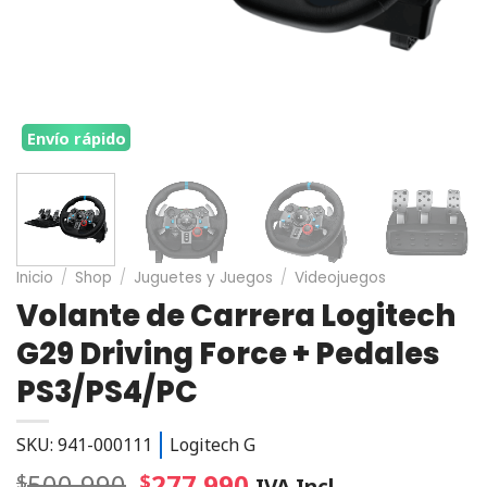
Envío rápido
Inicio
/
Shop
/
Juguetes y Juegos
/
Videojuegos
Volante de Carrera Logitech
G29 Driving Force + Pedales
PS3/PS4/PC
SKU: 941-000111
Logitech G
500.990
277.990
$
$
IVA Incl.