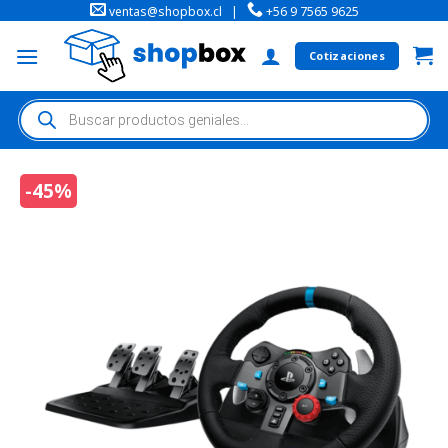
ventas@shopbox.cl
|
+56 9 7565 9625
Cotizaciones
-45%