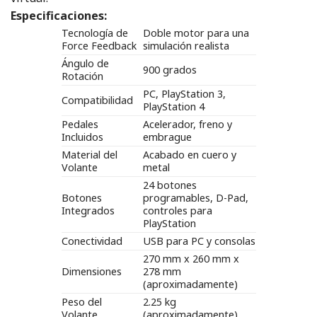
Especificaciones:
Tecnología de
Doble motor para una
Force Feedback
simulación realista
Ángulo de
900 grados
Rotación
PC, PlayStation 3,
Compatibilidad
PlayStation 4
Pedales
Acelerador, freno y
Incluidos
embrague
Material del
Acabado en cuero y
Volante
metal
24 botones
Botones
programables, D-Pad,
Integrados
controles para
PlayStation
Conectividad
USB para PC y consolas
270 mm x 260 mm x
Dimensiones
278 mm
(aproximadamente)
Peso del
2.25 kg
Volante
(aproximadamente)