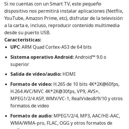
Si no cuentas con un Smart TV, este pequeño
dispositivo nos permitirá instalar aplicaciones (Netflix,
YouTube, Amazon Prime, etc), disfrutar de la televisión
a la carta e, incluso, reproducir contenido multimedia
desde su puerto USB.
Características:
UPC
:
ARM Quad Cortex-A53 de 64 bits
Sistema operativo Android:
Android™ 9.0 o
superior
Salida de vídeo/audio:
HDMI
Formato de video:
H.265 de 10 bits 4K*2K@60fps,
H.264 AVC/MVC 4K*2K@30fps, VP9, ​​AVS+,
MPEG1/2/4 ASP, WMV/VC-1, RealVideo8/9/10 y otros
formatos de video
Formato de audio:
MPEG1/2/4, MP3, AAC/HE-AAC,
WMA/WMA-pro, FLAC, OGG y otros formatos de