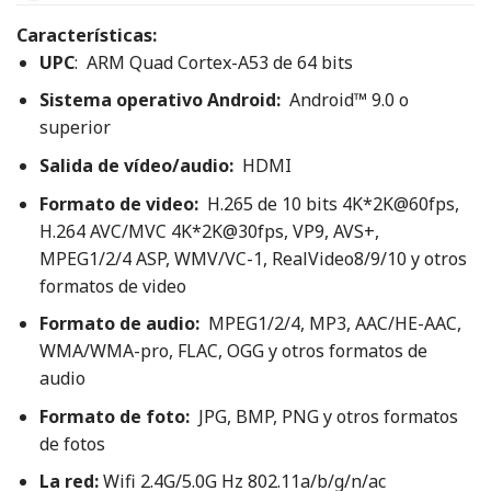
Características:
UPC
:
ARM Quad Cortex-A53 de 64 bits
Sistema operativo Android:
Android™ 9.0 o
superior
Salida de vídeo/audio:
HDMI
Formato de video:
H.265 de 10 bits 4K*2K@60fps,
H.264 AVC/MVC 4K*2K@30fps, VP9, ​​AVS+,
MPEG1/2/4 ASP, WMV/VC-1, RealVideo8/9/10 y otros
formatos de video
Formato de audio:
MPEG1/2/4, MP3, AAC/HE-AAC,
WMA/WMA-pro, FLAC, OGG y otros formatos de
audio
Formato de foto:
JPG, BMP, PNG y otros formatos
de fotos
La red:
Wifi 2.4G/5.0G Hz 802.11a/b/g/n/ac