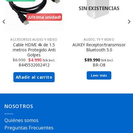
SIN EXISTENCIAS
¡Ultima unidad!
ACCESORIOS AUDIO Y VIDEO
AUDIO, TV Y VIDEO
Cable HDMI 4k de 1.5
AUKEY Receptor/transmisor
metros Protegido Anti
Bluetooth 5.0
Golpes
$
6.990
$
4.990
$
89.990
IVA Incl.
IVA Incl.
8445532002412
BR-O8
Leer más
Añadir al carrito
NOSOTROS
Quiénes somos
Preguntas Frecuentes