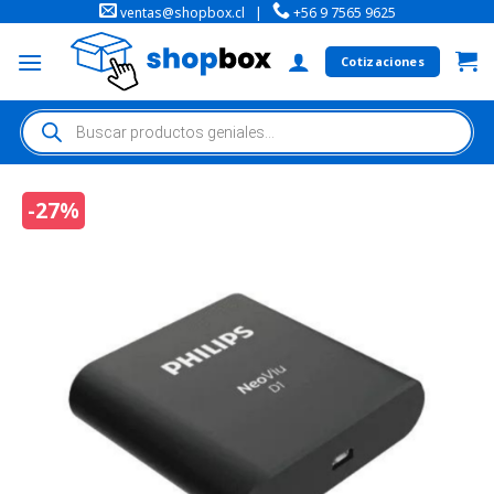
ventas@shopbox.cl
|
+56 9 7565 9625
Cotizaciones
-27%