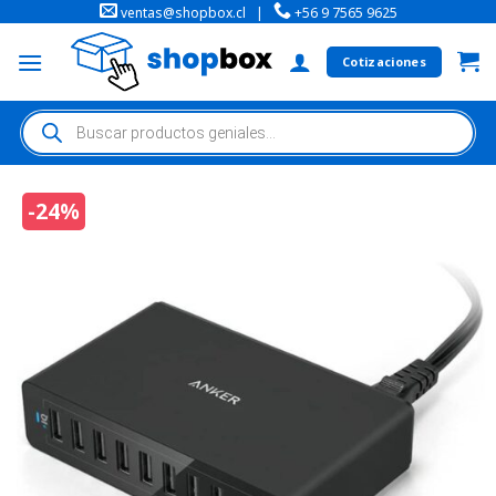
ventas@shopbox.cl
|
+56 9 7565 9625
Cotizaciones
-24%