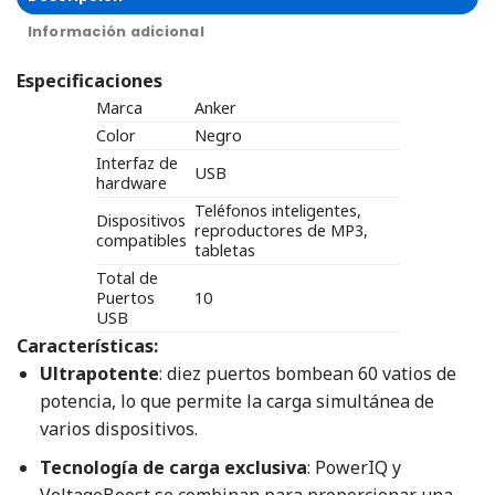
Información adicional
Especificaciones
Marca
Anker
Color
Negro
Interfaz de
USB
hardware
Teléfonos inteligentes,
Dispositivos
reproductores de MP3,
compatibles
tabletas
Total de
Puertos
10
USB
Características:
Ultrapotente
: diez puertos bombean 60 vatios de
potencia, lo que permite la carga simultánea de
varios dispositivos.
Tecnología de carga exclusiva
: PowerIQ y
VoltageBoost se combinan para proporcionar una