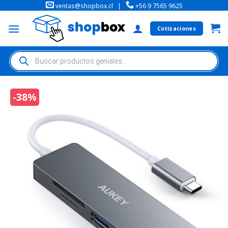
ventas@shopbox.cl
|
+56 9 7565 9625
Cotizaciones
-38%