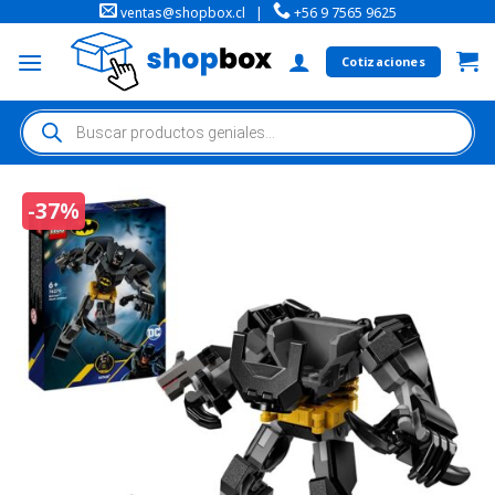
ventas@shopbox.cl
|
+56 9 7565 9625
Cotizaciones
-37%