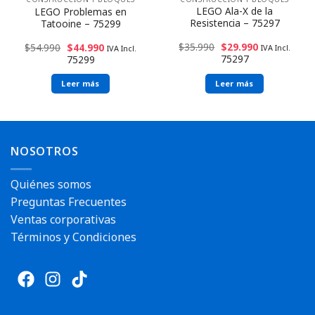
LEGO Ala-X de la
LEGO Problemas en
Resistencia – 75297
Tatooine – 75299
$
35.990
$
29.990
$
54.990
$
44.990
IVA Incl.
IVA Incl.
75297
75299
Leer más
Leer más
Envío rápido
Envío rápido
NOSOTROS
Quiénes somos
Preguntas Frecuentes
Ventas corporativas
Términos y Condiciones