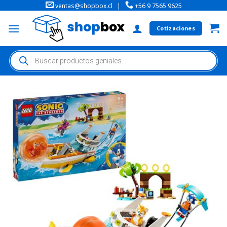
ventas@shopbox.cl
|
+56 9 7565 9625
Cotizaciones