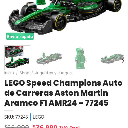
Envío rápido
Inicio
/
Shop
/
Juguetes y Juegos
LEGO Speed Champions Auto
de Carreras Aston Martin
Aramco F1 AMR24 – 77245
SKU: 77245
LEGO
66.990
36.990
$
$
IVA Incl.