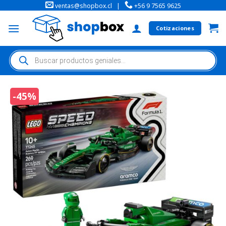
ventas@shopbox.cl
|
+56 9 7565 9625
Cotizaciones
-45%