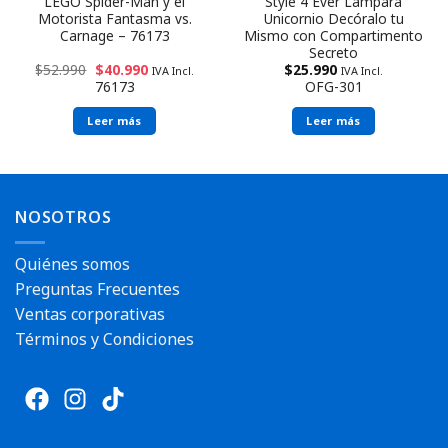
LEGO Spider-Man y el
Style 4 Ever Lámpara
Motorista Fantasma vs.
Unicornio Decóralo tu
Carnage – 76173
Mismo con Compartimento
Secreto
$
52.990
$
40.990
$
25.990
IVA Incl.
IVA Incl.
76173
OFG-301
Leer más
Leer más
Envío rápido
Envío rápido
NOSOTROS
Quiénes somos
Preguntas Frecuentes
Ventas corporativas
Términos y Condiciones