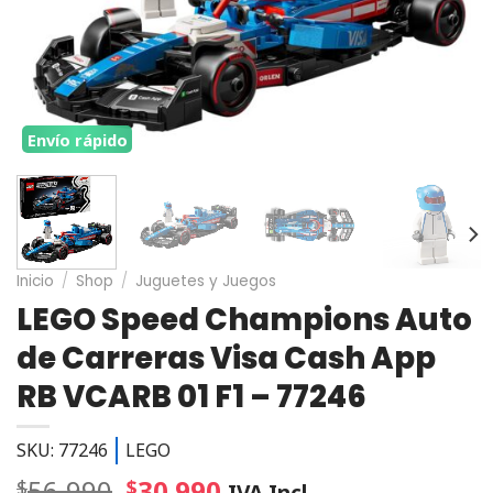
Envío rápido
Inicio
/
Shop
/
Juguetes y Juegos
LEGO Speed Champions Auto
de Carreras Visa Cash App
RB VCARB 01 F1 – 77246
SKU: 77246
LEGO
56.990
30.990
$
$
IVA Incl.