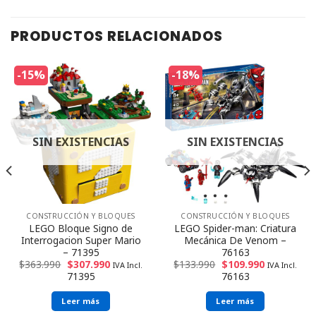
PRODUCTOS RELACIONADOS
-15%
-18%
SIN EXISTENCIAS
SIN EXISTENCIAS
CONSTRUCCIÓN Y BLOQUES
CONSTRUCCIÓN Y BLOQUES
LEGO Bloque Signo de
LEGO Spider-man: Criatura
Interrogacion Super Mario
Mecánica De Venom –
– 71395
76163
$
363.990
$
307.990
$
133.990
$
109.990
IVA Incl.
IVA Incl.
71395
76163
Leer más
Leer más