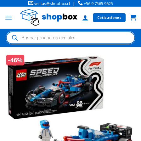
ventas@shopbox.cl
|
+56 9 7565 9625
Cotizaciones
-46%