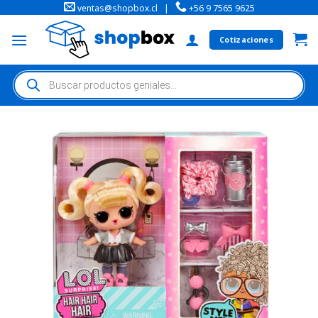
ventas@shopbox.cl
|
+56 9 7565 9625
Cotizaciones