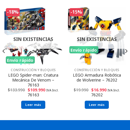
-18%
-15%
SIN EXISTENCIAS
SIN EXISTENCIAS
Envío rápido
Envío rápido
CONSTRUCCIÓN Y BLOQUES
CONSTRUCCIÓN Y BLOQUES
LEGO Spider-man: Criatura
LEGO Armadura Robótica
Mecánica De Venom –
de Wolverine – 76202
76163
$
133.990
$
109.990
$
19.990
$
16.990
IVA Incl.
IVA Incl.
76163
76202
Leer más
Leer más