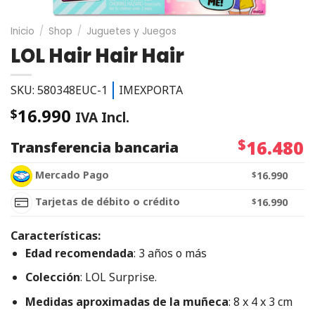
Inicio
/
Shop
/
Juguetes y Juegos
LOL Hair Hair Hair
SKU: 580348EUC-1
IMEXPORTA
16.990
$
IVA Incl.
$
16.480
Transferencia bancaria
Mercado Pago
$
16.990
Tarjetas de débito o crédito
$
16.990
Características:
Edad recomendada
: 3 años o más
Colección
: LOL Surprise.
Medidas aproximadas de la muñeca
: 8 x 4 x 3 cm