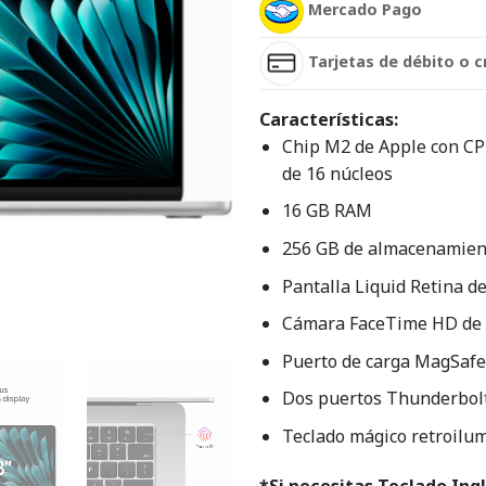
Mercado Pago
Tarjetas de débito o c
Características:
Chip M2 de Apple con CP
de 16 núcleos
16 GB RAM
256 GB de almacenamien
Pantalla Liquid Retina d
Cámara FaceTime HD de
Puerto de carga MagSafe
Dos puertos Thunderbolt
Teclado mágico retroilu
*Si necesitas Teclado Ingl