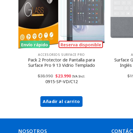
Envío rápido
Reserva disponible
ACCESORIOS SURFACE PRO
M –
Pack 2 Protector de Pantalla para
Surface 
ray
Surface Pro 9 13 Vidrio Templado
Inglés
$
38.990
$
23.990
$
1
IVA Incl.
0915-SP-VD/C12
Añadir al carrito
NOSOTROS
CONTÁC