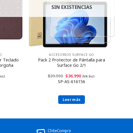
SIN EXISTENCIAS
O
ACCESORIOS SURFACE GO
r Teclado
Pack 2 Protector de Pántalla para
Borgoña
Surface Go 2/1
$
39.990
$
36.990
ncl.
IVA Incl.
SP-AS-616156
Leer más