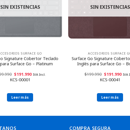
SIN EXISTENCIAS
SIN EXISTENCIAS
ACCESORIOS SURFACE GO
ACCESORIOS SURFACE G
Go Signature Cobertor Teclado
Surface Go Signature Coberto
 para Surface Go – Platinum
Inglés para Surface Go – 
99.990
$
191.990
$
199.990
$
191.990
IVA Incl.
IVA I
KCS-00001
KCS-00041
Leer más
Leer más
TANOS
COMPRA SEGURA