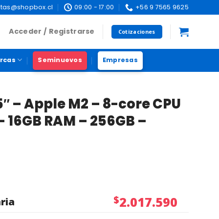
tas@shopbox.cl
09:00 - 17:00
+56 9 7565 9625
Acceder / Registrarse
Cotizaciones
rcas
Seminuevos
Empresas
″ – Apple M2 – 8-core CPU
 – 16GB RAM – 256GB –
$
2.017.590
ria