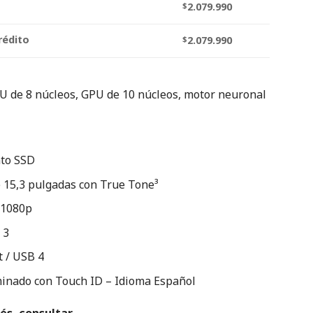
$
2.079.990
rédito
$
2.079.990
U de 8 núcleos, GPU de 10 núcleos, motor neuronal
to SSD
e 15,3 pulgadas con True Tone³
 1080p
 3
 / USB 4
minado con Touch ID – Idioma Español
és, consultar