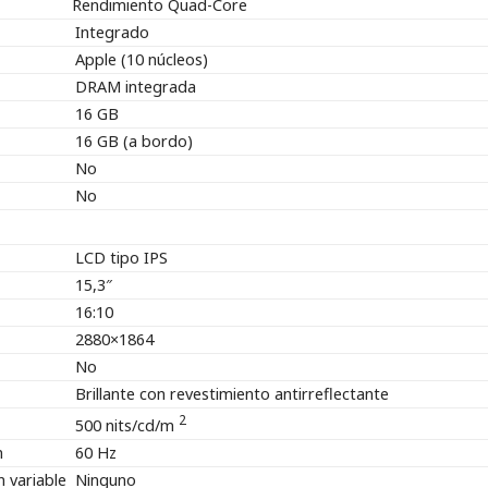
Rendimiento Quad-Core
Integrado
Apple (10 núcleos)
DRAM integrada
16 GB
16 GB (a bordo)
No
No
LCD tipo IPS
15,3″
16:10
2880×1864
No
Brillante con revestimiento antirreflectante
2
500 nits/cd/m
n
60 Hz
n variable
Ninguno