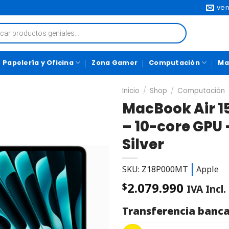
ven
Papelería y Oficina
Zona Gamer
Computación
Ma
Inicio
/
Shop
/
Computación
MacBook Air 15
– 10-core GPU
Silver
SKU: Z18P000MT
Apple
2.079.990
$
IVA Incl.
Transferencia banca