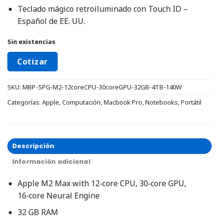
Teclado mágico retroiluminado con Touch ID –
Español de EE. UU.
Sin existencias
Cotizar
SKU:
MBP-SPG-M2-12coreCPU-30coreGPU-32GB-4TB-140W
Categorías:
Apple
,
Computación
,
Macbook Pro
,
Notebooks
,
Portátil
Descripción
Información adicional
Apple M2 Max with 12‑core CPU, 30‑core GPU,
16‑core Neural Engine
32 GB RAM