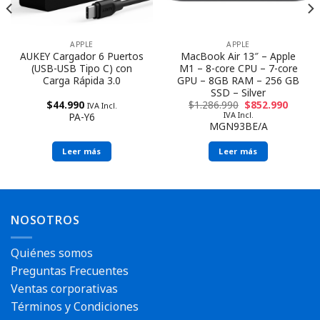
APPLE
APPLE
AUKEY Cargador 6 Puertos
MacBook Air 13″ – Apple
(USB-USB Tipo C) con
M1 – 8-core CPU – 7-core
Carga Rápida 3.0
GPU – 8GB RAM – 256 GB
SSD – Silver
$
44.990
$
1.286.990
$
852.990
IVA Incl.
IVA Incl.
PA-Y6
MGN93BE/A
Leer más
Leer más
NOSOTROS
Quiénes somos
Preguntas Frecuentes
Ventas corporativas
Términos y Condiciones