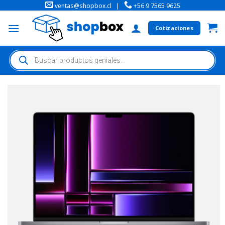
ventas@shopbox.cl
|
+56 9 7565 9625
Cotizaciones