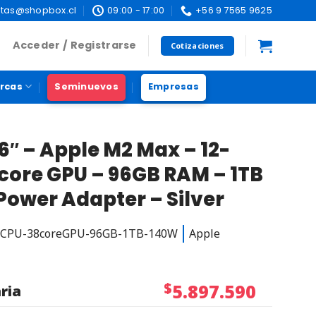
tas@shopbox.cl
09:00 - 17:00
+56 9 7565 9625
Acceder / Registrarse
Cotizaciones
rcas
Seminuevos
Empresas
″ – Apple M2 Max – 12-
core GPU – 96GB RAM – 1TB
Power Adapter – Silver
reCPU-38coreGPU-96GB-1TB-140W
Apple
$
5.897.590
ria