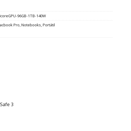
38coreGPU-96GB-1TB-140W
acbook Pro
,
Notebooks
,
Portátil
Safe 3