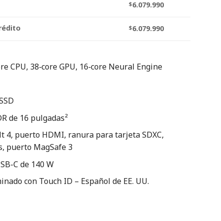
$
6.079.990
rédito
$
6.079.990
re CPU, 38‑core GPU, 16‑core Neural Engine
 SSD
DR de 16 pulgadas²
t 4, puerto HDMI, ranura para tarjeta SDXC,
s, puerto MagSafe 3
USB-C de 140 W
inado con Touch ID – Español de EE. UU.