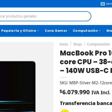
ven
Papelería y Oficina
Zona Gamer
Computación
Ma
Inicio
/
Shop
/
Computación
MacBook Pro 16
core CPU – 38-
– 140W USB-C 
SKU: MBP-Silver-M2-12co
6.079.990
$
IVA Incl.
Transferencia banca