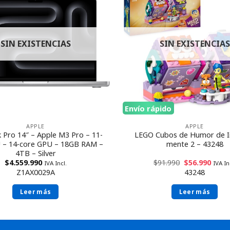
SIN EXISTENCIAS
SIN EXISTENCIAS
Envío rápido
APPLE
APPLE
Pro 14″ – Apple M3 Pro – 11-
LEGO Cubos de Humor de I
 – 14-core GPU – 18GB RAM –
mente 2 – 43248
4TB – Silver
$
4.559.990
$
91.990
$
56.990
IVA Incl.
IVA In
Z1AX0029A
43248
Leer más
Leer más