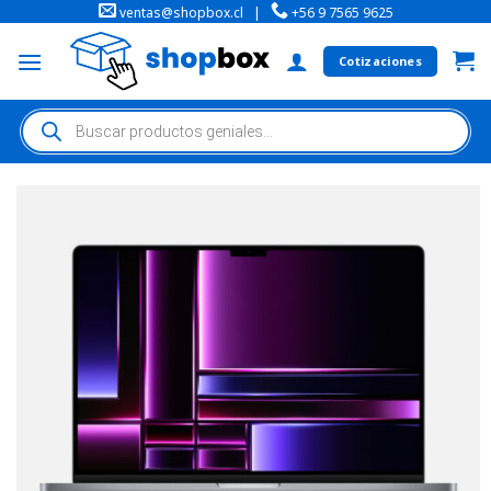
ventas@shopbox.cl
|
+56 9 7565 9625
Cotizaciones