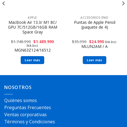
APPLE
ACCESORIOS IPAD
MacBook Air 13.3/ M1 8C/
Puntas de Apple Pencil
GPU 7C/512GB/16GB RAM
(paquete de 4)
Space Gray
$
1.748.990
$
1.489.990
$
35.990
$
24.990
IVA Incl.
IVA Incl.
MLUN2AM / A
MGN63Z124/16512
Leer más
Leer más
NOSOTROS
Quiénes somos
Preguntas Frecuentes
Ventas corporativas
Términos y Condiciones