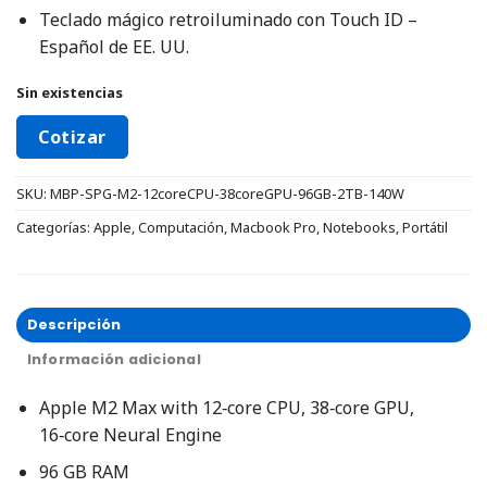
Teclado mágico retroiluminado con Touch ID –
Español de EE. UU.
Sin existencias
Cotizar
SKU:
MBP-SPG-M2-12coreCPU-38coreGPU-96GB-2TB-140W
Categorías:
Apple
,
Computación
,
Macbook Pro
,
Notebooks
,
Portátil
Descripción
Información adicional
Apple M2 Max with 12‑core CPU, 38‑core GPU,
16‑core Neural Engine
96 GB RAM