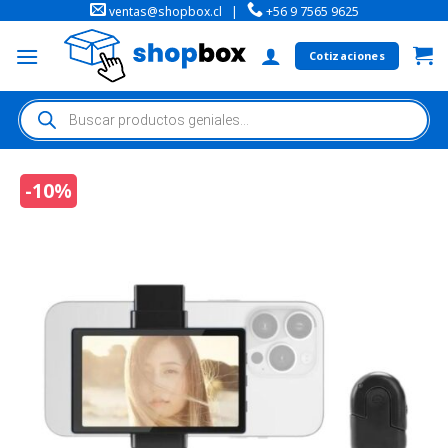
ventas@shopbox.cl
|
+56 9 7565 9625
Cotizaciones
-10%