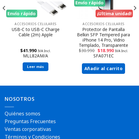
Envío rápido
Envío rápido
¡Ultima unidad!
ACCESORIOS CELULARES
ACCESORIOS CELULARES
USB-C to USB-C Charge
Protector de Pantalla
Cable (2m) Apple
Belkin SFP Tempered para
iPhone 14 Pro, Vidrio
Templado, Transparente
$
41.990
$
30.990
$
18.990
IVA Incl.
IVA Incl.
MLL82AM/A
SFA071EC
Leer más
Añadir al carrito
NOSOTROS
Quiénes somos
Preguntas Frecuentes
Ventas corporativas
Términos y Condiciones