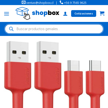
ventas@shopbox.cl
|
+56 9 7565 9625
Cotizaciones