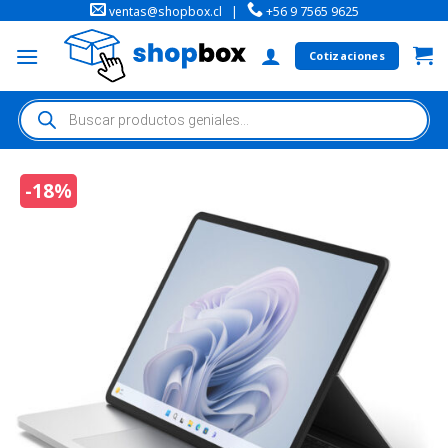
ventas@shopbox.cl
|
+56 9 7565 9625
Cotizaciones
-18%