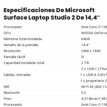
Especificaciones De Microsoft
Surface Laptop Studio 2 De 14,4″
Procesador
Intel Core i7-13
GPU
NVIDIA GeForc
Memoria total instalada
64GB
tamaño de la pantalla
14,4″
Resolución
2400 x 1600
Pantalla táctil
Sí
Capacidad instalada total
2 TB
2 x USB-C (Thun
Salidas, entradas
1 x USB-A 3.0/3.
1 x propietario 
Wifi
Wi-Fi 6E (802.
Bluetooth
5.3
Peso
4,37 libras/1,98 
Procesador
Intel Core i7-13