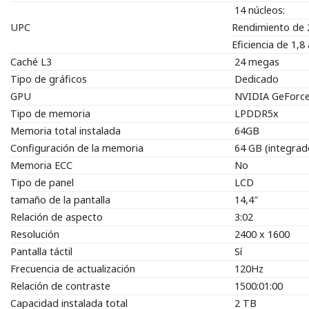
14 núcleos:
UPC
Rendimiento de 2
Eficiencia de 1,8
Caché L3
24 megas
Tipo de gráficos
Dedicado
GPU
NVIDIA GeForc
Tipo de memoria
LPDDR5x
Memoria total instalada
64GB
Configuración de la memoria
64 GB (integrad
Memoria ECC
No
Tipo de panel
LCD
tamaño de la pantalla
14,4″
Relación de aspecto
3:02
Resolución
2400 x 1600
Pantalla táctil
Sí
Frecuencia de actualización
120Hz
Relación de contraste
1500:01:00
Capacidad instalada total
2 TB