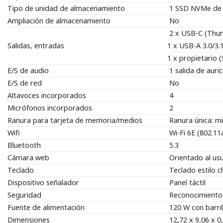
Tipo de unidad de almacenamiento
1 SSD NVMe de 
Ampliación de almacenamiento
No
2 x USB-C (Thun
Salidas, entradas
1 x USB-A 3.0/3.
1 x propietario 
E/S de audio
1 salida de auri
E/S de red
No
Altavoces incorporados
4
Micrófonos incorporados
2
Ranura para tarjeta de memoria/medios
Ranura única: 
Wifi
Wi-Fi 6E (802.
Bluetooth
5.3
Cámara web
Orientado al us
Teclado
Teclado estilo c
Dispositivo señalador
Panel táctil
Seguridad
Reconocimiento 
Fuente de alimentación
120 W con barril
Dimensiones
12,72 x 9,06 x 0