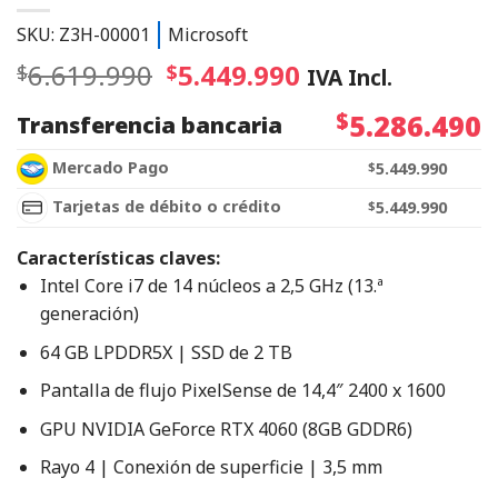
SKU: Z3H-00001
Microsoft
6.619.990
5.449.990
$
$
IVA Incl.
$
5.286.490
Transferencia bancaria
Mercado Pago
$
5.449.990
Tarjetas de débito o crédito
$
5.449.990
Características claves:
Intel Core i7 de 14 núcleos a 2,5 GHz (13.ª
generación)
64 GB LPDDR5X | SSD de 2 TB
Pantalla de flujo PixelSense de 14,4″ 2400 x 1600
GPU NVIDIA GeForce RTX 4060 (8GB GDDR6)
Rayo 4 | Conexión de superficie | 3,5 mm