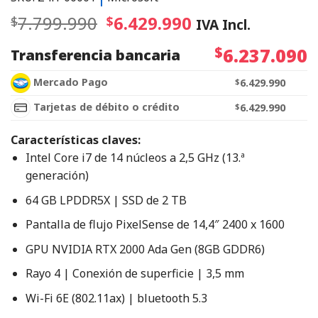
7.799.990
6.429.990
$
$
IVA Incl.
$
6.237.090
Transferencia bancaria
Mercado Pago
$
6.429.990
Tarjetas de débito o crédito
$
6.429.990
Características claves:
Intel Core i7 de 14 núcleos a 2,5 GHz (13.ª
generación)
64 GB LPDDR5X | SSD de 2 TB
Pantalla de flujo PixelSense de 14,4″ 2400 x 1600
GPU NVIDIA RTX 2000 Ada Gen (8GB GDDR6)
Rayo 4 | Conexión de superficie | 3,5 mm
Wi-Fi 6E (802.11ax) | bluetooth 5.3