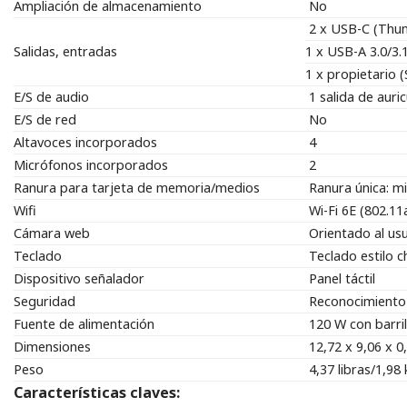
Ampliación de almacenamiento
No
2 x USB-C (Thun
Salidas, entradas
1 x USB-A 3.0/3.
1 x propietario 
E/S de audio
1 salida de auri
E/S de red
No
Altavoces incorporados
4
Micrófonos incorporados
2
Ranura para tarjeta de memoria/medios
Ranura única: 
Wifi
Wi-Fi 6E (802.
Cámara web
Orientado al us
Teclado
Teclado estilo c
Dispositivo señalador
Panel táctil
Seguridad
Reconocimiento 
Fuente de alimentación
120 W con barril
Dimensiones
12,72 x 9,06 x 0
Peso
4,37 libras/1,98 
Características claves: