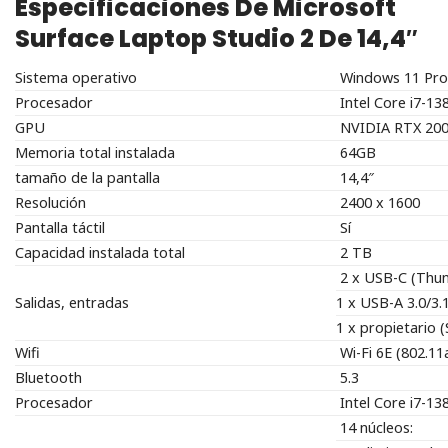
Especificaciones De Microsoft
Surface Laptop Studio 2 De 14,4″
Sistema operativo
Windows 11 Pro
Procesador
Intel Core i7-13
GPU
NVIDIA RTX 20
Memoria total instalada
64GB
tamaño de la pantalla
14,4″
Resolución
2400 x 1600
Pantalla táctil
Sí
Capacidad instalada total
2 TB
2 x USB-C (Thun
Salidas, entradas
1 x USB-A 3.0/3.
1 x propietario 
Wifi
Wi-Fi 6E (802.
Bluetooth
5.3
Procesador
Intel Core i7-13
14 núcleos: