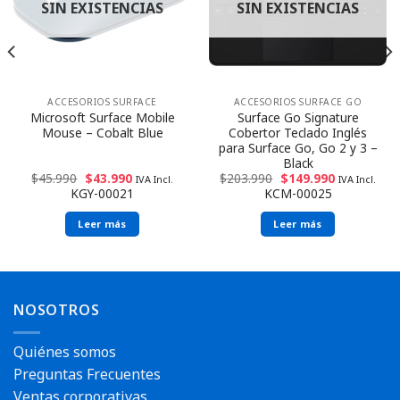
SIN EXISTENCIAS
SIN EXISTENCIAS
ACCESORIOS SURFACE
ACCESORIOS SURFACE GO
Microsoft Surface Mobile
Surface Go Signature
Mouse – Cobalt Blue
Cobertor Teclado Inglés
para Surface Go, Go 2 y 3 –
Black
$
45.990
$
43.990
$
203.990
$
149.990
IVA Incl.
IVA Incl.
KGY-00021
KCM-00025
Leer más
Leer más
NOSOTROS
Quiénes somos
Preguntas Frecuentes
Ventas corporativas