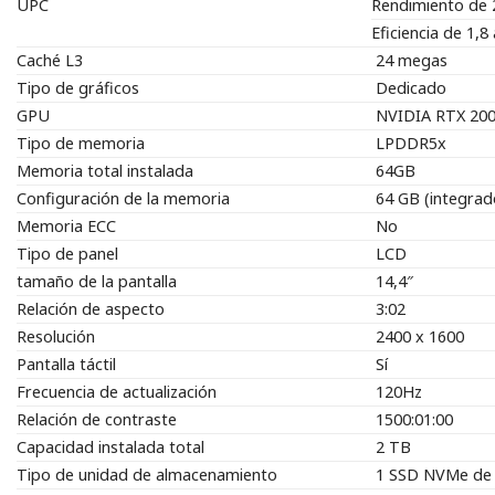
UPC
Rendimiento de 2
Eficiencia de 1,8
Caché L3
24 megas
Tipo de gráficos
Dedicado
GPU
NVIDIA RTX 20
Tipo de memoria
LPDDR5x
Memoria total instalada
64GB
Configuración de la memoria
64 GB (integrad
Memoria ECC
No
Tipo de panel
LCD
tamaño de la pantalla
14,4″
Relación de aspecto
3:02
Resolución
2400 x 1600
Pantalla táctil
Sí
Frecuencia de actualización
120Hz
Relación de contraste
1500:01:00
Capacidad instalada total
2 TB
Tipo de unidad de almacenamiento
1 SSD NVMe de 