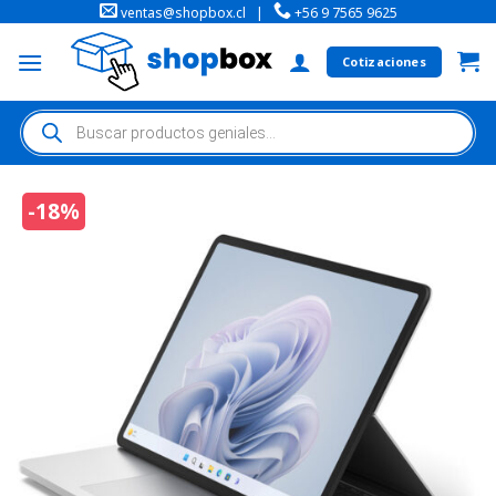
ventas@shopbox.cl
|
+56 9 7565 9625
Cotizaciones
-18%