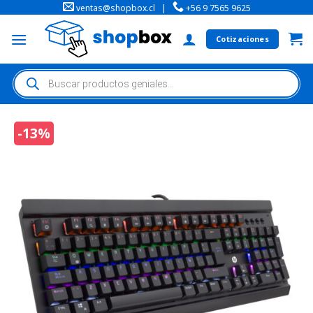
ventas@shopbox.cl
|
+56 9 7565 9625
Cotizaciones
-13%