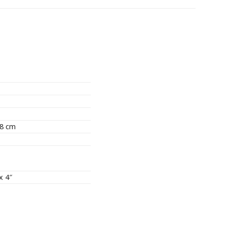
88 cm
x 4″