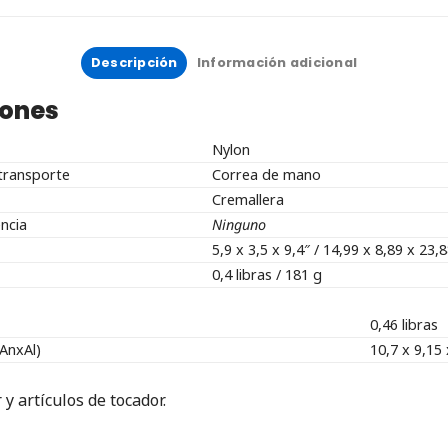
Descripción
Información adicional
iones
Nylon
transporte
Correa de mano
Cremallera
ncia
Ninguno
5,9 x 3,5 x 9,4″ / 14,99 x 8,89 x 23,
0,4 libras / 181 g
0,46 libras
AnxAl)
10,7 x 9,15 
 y artículos de tocador.