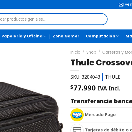
ven
Papelería y Oficina
Zona Gamer
Computación
Ma
Inicio
/
Shop
/
Carteras y Moc
Thule Crossove
SKU: 3204043
THULE
77.990
$
IVA Incl.
Transferencia banca
Mercado Pago
Tarjetas de débito o 