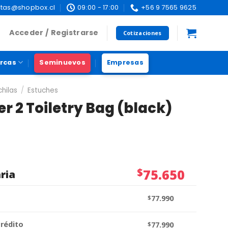
tas@shopbox.cl
09:00 - 17:00
+56 9 7565 9625
Acceder / Registrarse
Cotizaciones
rcas
Seminuevos
Empresas
hilas
/
Estuches
r 2 Toiletry Bag (black)
$
75.650
ria
$
77.990
crédito
$
77.990