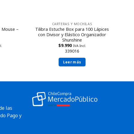
CARTERAS Y MOCHILAS
e Mouse –
Tilibra Estuche Box para 100 Lápices
con Divisor y Elástico Organizador
Shunshine
$
9.990
l.
IVA Incl.
339016
Leer más
de las
do Pago y