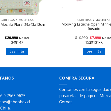
CARTERAS Y MOCHILAS
CARTERAS Y MOCHILAS
Mooving Estuche Open Minni
a Mochila Floral 29x43x12cm
Rosado
$
20.990
$
10.990
$
7.990
IVA Incl.
IVA Inc
348147
1529131-R
Leer más
Leer más
TANOS
COMPRA SEGURA
Contamos con la seguridad 
6 9 7565 9625
pasarelas de pago de Merca
ntas@shopbox.cl
Getnet.
Chile.