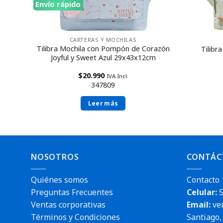
Envío rápido
idad!
CARTERAS Y MOCHILAS
Tilibra Mochila con Pompón de Corazón
12cm
Tilibr
Joyful y Sweet Azul 29x43x12cm
$
20.990
IVA Incl.
347809
Leer más
NOSOTROS
CONTÁC
Quiénes somos
Contacto
Preguntas Frecuentes
Celular:
5
Ventas corporativas
Email:
ve
Términos y Condiciones
Santiago, 