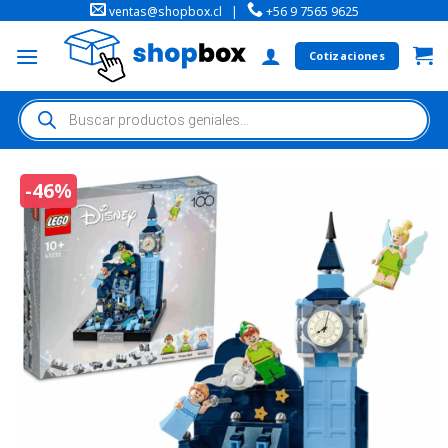
ventas@shopbox.cl
|
+56 9 7565 9625
Cotizaciones
-46%